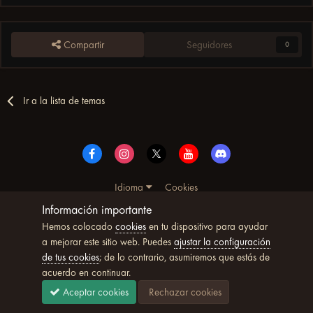
Compartir
Seguidores
0
Ir a la lista de temas
Idioma
Cookies
© Copyright UltimoWoW™ 2025. Todos los derechos
Información importante
reservados
Hemos colocado
cookies
en tu dispositivo para ayudar
Powered by Invision Community
a mejorar este sitio web. Puedes
ajustar la configuración
de tus cookies
; de lo contrario, asumiremos que estás de
acuerdo en continuar.
Aceptar cookies
Rechazar cookies