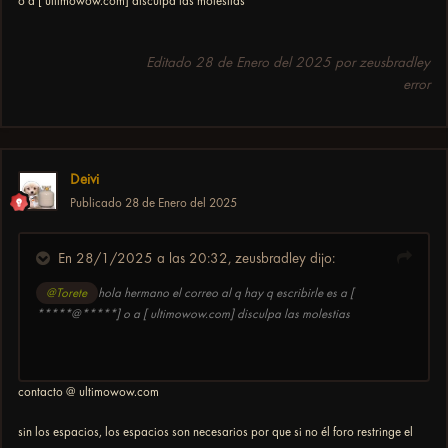
o a [ ultimowow.com] disculpa las molestias
Editado
28 de Enero del 2025
por zeusbradley
error
Deivi
Publicado
28 de Enero del 2025
En 28/1/2025 a las 20:32,
zeusbradley
dijo:
@Torete
hola hermano el correo al q hay q escribirle es a [
*****@*****] o a [ ultimowow.com] disculpa las molestias
contacto @ ultimowow.com
sin los espacios, los espacios son necesarios por que si no él foro restringe el