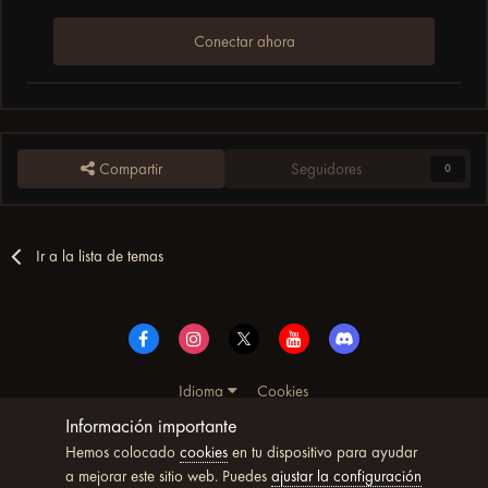
Conectar ahora
Compartir
Seguidores
0
Ir a la lista de temas
Idioma
Cookies
© Copyright UltimoWoW™ 2025. Todos los derechos
Información importante
reservados
Hemos colocado
cookies
en tu dispositivo para ayudar
Powered by Invision Community
a mejorar este sitio web. Puedes
ajustar la configuración