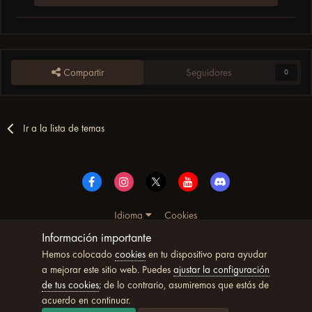
Compartir
Seguidores
0
Ir a la lista de temas
Idioma
Cookies
© Copyright UltimoWoW™ 2025. Todos los derechos
Información importante
reservados
Hemos colocado
cookies
en tu dispositivo para ayudar
Powered by Invision Community
a mejorar este sitio web. Puedes
ajustar la configuración
de tus cookies
; de lo contrario, asumiremos que estás de
acuerdo en continuar.