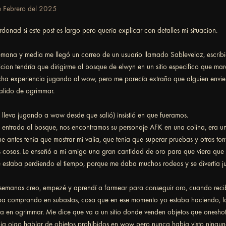
 Febrero del 2025
donad si este post es largo pero quería explicar con detalles mi situacion.
ana y media me llegó un correo de un usuario llamado Sableveloz, escribió
cion tendría que dirigirme al bosque de elwyn en un sitio especifico que ma
ha experiencia jugando al wow, pero me parecía extraño que alguien envie 
salido de ogrimmar.
 lleva jugando a wow desde que salió) insistió en que fueramos.
a entrada al bosque, nos encontramos su personaje AFK en una colina, era un
ue antes tenía que mostrar mi valia, que tenía que superar pruebas y otras tont
as cosas. Le enseñó a mi amigo una gran cantidad de oro para que viera que 
estaba perdiendo el tiempo, porque me daba muchos rodeos y se divertia ju
semanas creo, empezé y aprendí a farmear para conseguir oro, cuando rec
ba comprando en subastas, cosa que en ese momento yo estaba haciendo, l
ta en ogrimmar. Me dice que va a un sitio donde venden objetos que onesho
bia oigo hablar de objetos prohibidos en wow pero nunca habia visto ningu