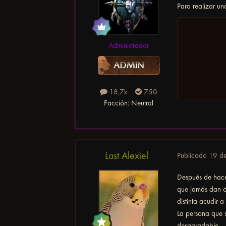
Para realizar un
Administrador
18,7k
750
Facción:
Neutral
Last Alexiel
Publicado
19 de
Después de hacer
que jamás dan du
distinta acudir 
La persona que s
desagradable.