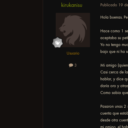
kirukanisu
Publicado
19 de
Hola buenas. Per
Hace como 1 sem
aceptaba su peti
Yo no tengo muc
bajo que ni ha 
Usuario
Mi amigo (quien
3
Casi cerca de l
hablar, y dice q
daría oro y otr
Como sabia que 
Pasaron unas 2 
cuenta que esta
desde otra cuen
mi amigo, el ha