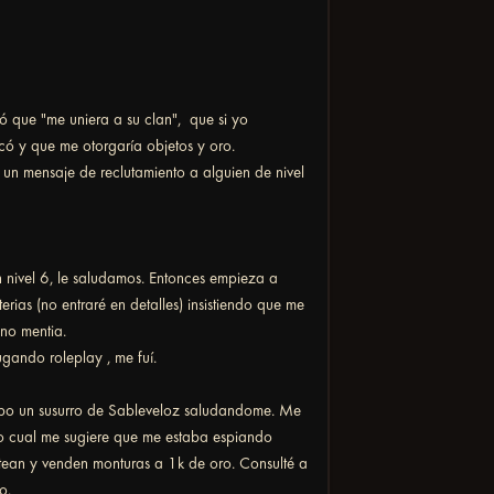
 que "me uniera a su clan", que si yo
rcó y que me otorgaría objetos y oro.
un mensaje de reclutamiento a alguien de nivel
 nivel 6, le saludamos. Entonces empieza a
erias (no entraré en detalles) insistiendo que me
no mentia.
gando roleplay , me fuí.
ibo un susurro de Sableveloz saludandome. Me
o cual me sugiere que me estaba espiando
tean y venden monturas a 1k de oro. Consulté a
no.