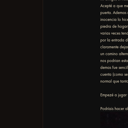
Acepté a que me 
puerta. Ademas m
inocencia lo hic
piedra de hogar
varias veces ten
por la entrada d
claramente deja
un camino alter
nos podrian esta
demas fue sencil
cuenta (como se 
normal que tanto
Empezé a jugar w
Podríais hacer a