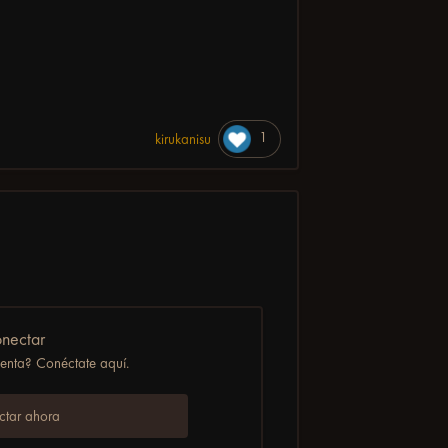
1
kirukanisu
nectar
uenta? Conéctate aquí.
tar ahora