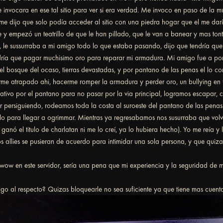
invocara en ese tal sitio para ver si era verdad. Me invoco en paso de la m
e dijo que solo podía acceder al sitio con una piedra hogar que el me daría
e y empezó un teatrillo de que le han pillado, que le van a banear y mas tont
, le sussurraba a mi amigo todo lo que estaba pasando, dijo que tendría que
dría que pagar muchisimo oro para reparar mi armadura. Mi amigo fue a por 
el bosque del ocaso, tierras devastadas, y por pantano de las penas el lo com
rme atrapado ahi, hacerme romper la armadura y perder oro, un bullying en
nativo por el pantano para no pasar por la via principal, logramos escapar
r persiguiendo, rodeamos toda la costa al suroeste del pantano de las penas 
lo para llegar a ogrimmar. Mientras ya regresabamos nos susurraba que volve
ganó el titulo de charlatan ni me lo creí, ya lo hubiera hecho). Yo me reía y
s allies se pusieran de acuerdo para intimidar una sola persona, y que quizas
ow en este servidor, sería una pena que mi experiencia y la seguridad de mi 
lgo al respecto? Quizas bloquearle no sea suficiente ya que tiene mas cuent