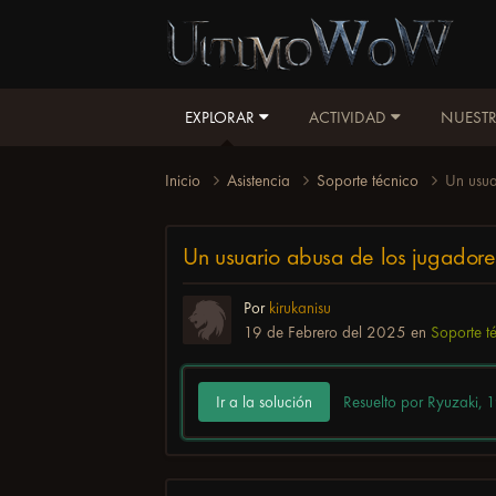
EXPLORAR
ACTIVIDAD
NUESTR
Inicio
Asistencia
Soporte técnico
Un usua
Un usuario abusa de los jugadore
Por
kirukanisu
19 de Febrero del 2025
en
Soporte t
Ir a la solución
Resuelto por Ryuzaki,
1