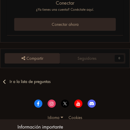
Conectar
¿Ya tienes una cuenta? Conéctate aquí.
Conectar ahora
Compartir
Seguidores
0
Ir a la lista de preguntas
Idioma
Cookies
© Copyright UltimoWoW™ 2025. Todos los derechos
Información importante