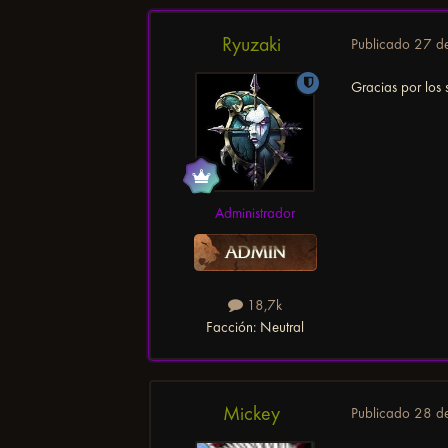
Ryuzaki
Publicado
27 d
Gracias por los 
Administrador
18,7k
Facción:
Neutral
Mickey
Publicado
28 d