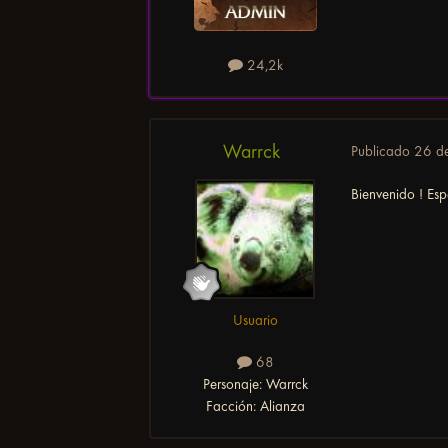
24,2k
Warrck
Publicado
26 d
Bienvenido ! Es
Usuario
68
Personaje:
Warrck
Facción:
Alianza