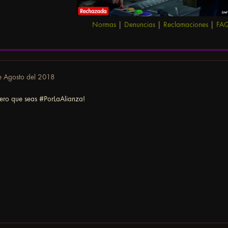
Normas
|
Denuncias
|
Reclamaciones
|
FA
e Agosto del 2018
pero que seas #PorLaAlianza!