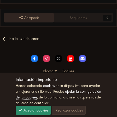
Compartir
Seguidores
0
Ir a la lista de temas
Idioma
Cookies
© Copyright UltimoWoW™ 2025. Todos los derechos
Información importante
reservados
Hemos colocado
cookies
en tu dispositivo para ayudar
Powered by Invision Community
a mejorar este sitio web. Puedes
ajustar la configuración
de tus cookies
; de lo contrario, asumiremos que estás de
acuerdo en continuar.
Aceptar cookies
Rechazar cookies