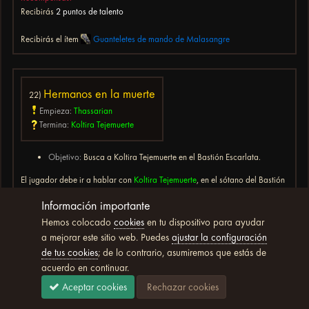
Recibirás
2 puntos de talento
Recibirás el ítem
Guanteletes de mando de Malasangre
Hermanos en la muerte
22)
Empieza:
Thassarian
Termina:
Koltira Tejemuerte
Objetivo:
Busca a Koltira Tejemuerte en el Bastión Escarlata.
El jugador debe ir a hablar con
Koltira Tejemuerte
, en el sótano del Bastión
Escarlata.
Información importante
Recompensas:
Hemos colocado
cookies
en tu dispositivo para ayudar
Recibirás
1 punto de talento
a mejorar este sitio web. Puedes
ajustar la configuración
de tus cookies
; de lo contrario, asumiremos que estás de
acuerdo en continuar.
Nota:
Aceptar cookies
Rechazar cookies
Koltira Tejemuerte
es un NPC que además forma parte del eventual