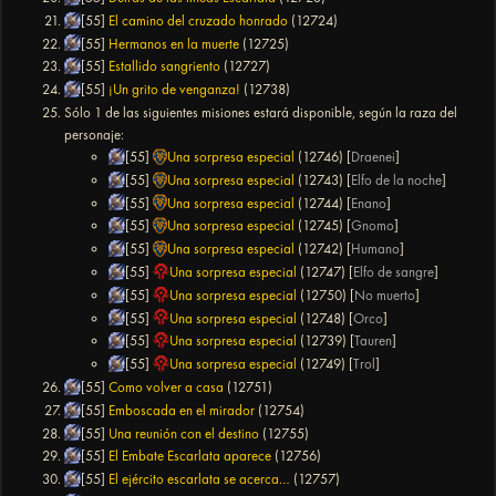
[55]
El camino del cruzado honrado
(12724)
[55]
Hermanos en la muerte
(12725)
[55]
Estallido sangriento
(12727)
[55]
¡Un grito de venganza!
(12738)
Sólo 1 de las siguientes misiones estará disponible, según la raza del
personaje:
[55]
Una sorpresa especial
(12746) [
Draenei
]
[55]
Una sorpresa especial
(12743) [
Elfo de la noche
]
[55]
Una sorpresa especial
(12744) [
Enano
]
[55]
Una sorpresa especial
(12745) [
Gnomo
]
[55]
Una sorpresa especial
(12742) [
Humano
]
[55]
Una sorpresa especial
(12747) [
Elfo de sangre
]
[55]
Una sorpresa especial
(12750) [
No muerto
]
[55]
Una sorpresa especial
(12748) [
Orco
]
[55]
Una sorpresa especial
(12739) [
Tauren
]
[55]
Una sorpresa especial
(12749) [
Trol
]
[55]
Como volver a casa
(12751)
[55]
Emboscada en el mirador
(12754)
[55]
Una reunión con el destino
(12755)
[55]
El Embate Escarlata aparece
(12756)
[55]
El ejército escarlata se acerca…
(12757)