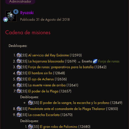
Administrador
Ryuzaki
Publicado
31 de Agosto del 2018
Cadena de misiones
Desbloquea:
[55]
Al servicio del Rey Exánime
(12593)
[55]
La hojarruna blasonada
(12619) → Enseña
Forja de runas
[55]
Forja de runas: preparativos para la batalla
(12842)
[55]
El hambre sin fin
(12848)
[55]
El ojo de Acherus
(12636)
[55]
La muerte viene de arriba
(12641)
[55]
El poder de la Plaga
(12657)
Desbloquea:
[55]
El poder de la sangre, la escarcha y lo profano
(12849)
[55]
Preséntate ante el comandante de la Plaga Thalanor
(12850)
[55]
La cosecha Escarlata
(12670)
Desbloquea:
[55]
El gran robo de Palomino
(12680)