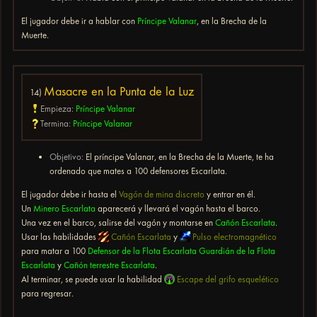
El jugador debe ir a hablar con
Príncipe Valanar
, en la Brecha de la
Muerte.
Masacre en la Punta de la Luz
14)
Empieza:
Príncipe Valanar
Termina:
Príncipe Valanar
Objetivo:
El príncipe Valanar, en la Brecha de la Muerte, te ha
ordenado que mates a 100 defensores Escarlata.
El jugador debe ir hasta el
Vagón de mina discreto
y entrar en él.
Un
Minero Escarlata
aparecerá y llevará el vagón hasta el barco.
Una vez en el barco, salirse del vagón y montarse en
Cañón Escarlata
.
Usar las habilidades
Cañón Escarlata
y
Pulso electromagnético
para matar a 100
Defensor de la Flota Escarlata
Guardián de la Flota
Escarlata
y
Cañón terrestre Escarlata
.
Al terminar, se puede usar la habilidad
Escape del grifo esquelético
para regresar.