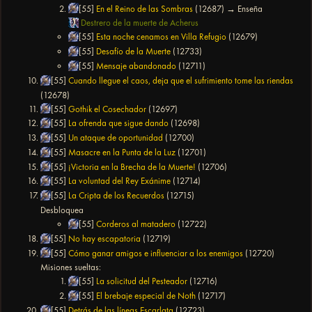
[55]
En el Reino de las Sombras
(12687) → Enseña
Destrero de la muerte de Acherus
[55]
Esta noche cenamos en Villa Refugio
(12679)
[55]
Desafío de la Muerte
(12733)
[55]
Mensaje abandonado
(12711)
[55]
Cuando llegue el caos, deja que el sufrimiento tome las riendas
(12678)
[55]
Gothik el Cosechador
(12697)
[55]
La ofrenda que sigue dando
(12698)
[55]
Un ataque de oportunidad
(12700)
[55]
Masacre en la Punta de la Luz
(12701)
[55]
¡Victoria en la Brecha de la Muerte!
(12706)
[55]
La voluntad del Rey Exánime
(12714)
[55]
La Cripta de los Recuerdos
(12715)
Desbloquea
[55]
Corderos al matadero
(12722)
[55]
No hay escapatoria
(12719)
[55]
Cómo ganar amigos e influenciar a los enemigos
(12720)
Misiones sueltas:
[55]
La solicitud del Pesteador
(12716)
[55]
El brebaje especial de Noth
(12717)
[55]
Detrás de las líneas Escarlata
(12723)