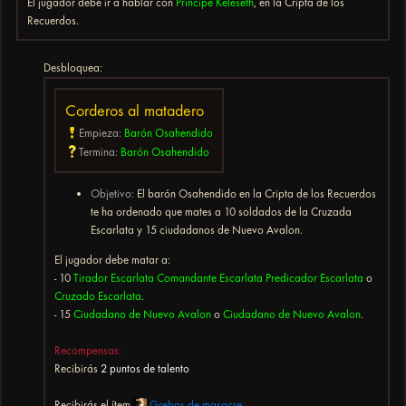
El jugador debe ir a hablar con
Príncipe Keleseth
, en la Cripta de los
Recuerdos.
Desbloquea:
Corderos al matadero
Empieza:
Barón Osahendido
Termina:
Barón Osahendido
Objetivo:
El barón Osahendido en la Cripta de los Recuerdos
te ha ordenado que mates a 10 soldados de la Cruzada
Escarlata y 15 ciudadanos de Nuevo Avalon.
El jugador debe matar a:
- 10
Tirador Escarlata
Comandante Escarlata
Predicador Escarlata
o
Cruzado Escarlata
.
- 15
Ciudadano de Nuevo Avalon
o
Ciudadano de Nuevo Avalon
.
Recompensas:
Recibirás
2 puntos de talento
Recibirás el ítem
Grebas de masacre