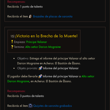
Recompensas:
Recibirás
1 punto de talento
Recibirás el ítem
Brazales de placas de saronita
¡Victoria en la Brecha de la Muerte!
15)
Empieza:
Príncipe Valanar
Termina:
Alto señor Darion Mograine
Objetivo:
Entrega el informe del príncipe Valanar al alto señor
Darion Mograine en Acherus: El Bastión de Ébano.
Objeto provisto:
Informe del príncipe Valanar
El jugador debe llevarle
Informe del príncipe Valanar
a
Alto señor
Darion Mograine
, en Acherus: El Bastión de Ébano.
Recompensas:
Recibirás
3 puntos de talento
Recibirás el ítem
Quijotes de saronita grabados