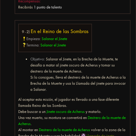
Recompensas:
Recibirás
1 punto de talento
En el Reino de las Sombras
9 - 2)
Empieza:
Salanar el Jinete
Termina:
Salanar el Jinete
Objetivo:
Salanar el Jinete, en la Brecha de la Muerte, te
desafía a matar al jinete oscuro de Acherus y tomar su
destrero de la muerte de Acherus.
Si lo consigues, lleva el destrero de la muerte de Acherus a la
Brecha de la Muerte y usa la Llamada del jinete para invocar
a Salanar.
Al aceptar esta misión, el jugador es llevado a una fase diferente
llamada Reino de las Sombras.
Debe buscar a un
Jinete oscuro de Acherus
y matarlo.
Una vez muerto, su montura se convertirá en
Destrero de la muerte de
Acherus
.
Al montar en
Destrero de la muerte de Acherus
volver a la zona de la
Brecha de la Muerte y usar la habilidad
Llamada de jinete
.