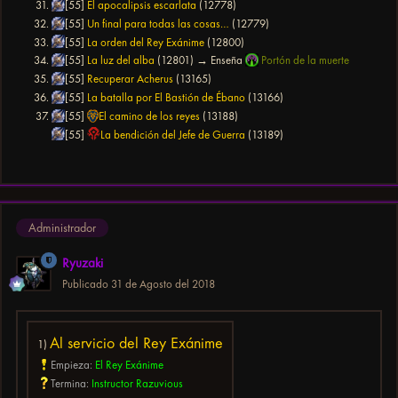
[55]
El apocalipsis escarlata
(12778)
[55]
Un final para todas las cosas…
(12779)
[55]
La orden del Rey Exánime
(12800)
[55]
La luz del alba
(12801) → Enseña
Portón de la muerte
[55]
Recuperar Acherus
(13165)
[55]
La batalla por El Bastión de Ébano
(13166)
[55]
El camino de los reyes
(13188)
[55]
La bendición del Jefe de Guerra
(13189)
Administrador
Ryuzaki
Publicado
31 de Agosto del 2018
Al servicio del Rey Exánime
1)
Empieza:
El Rey Exánime
Termina:
Instructor Razuvious