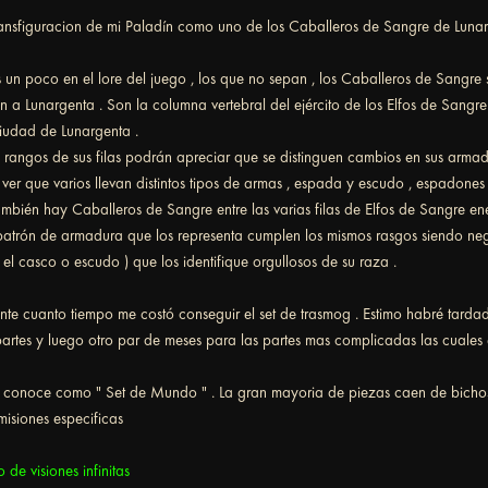
ransfiguracion de mi Paladín como uno de los Caballeros de Sangre de Lunar
s un poco en el lore del juego , los que no sepan , los
Caballeros de Sangre
n a Lunargenta . Son la columna vertebral del ejército de los Elfos de Sangre
Ciudad de Lunargenta .
tos rangos de sus filas podrán apreciar que se distinguen cambios en sus arma
er que varios llevan distintos tipos de armas , espada y escudo , espadones
bién hay Caballeros de Sangre entre las varias filas de Elfos de Sangre ene
patrón de armadura que los representa cumplen los mismos rasgos siendo neg
el casco o escudo ) que los identifique orgullosos de su raza .
te cuanto tiempo me costó conseguir el set de trasmog . Estimo habré tarda
artes y luego otro par de meses para las partes mas complicadas las cuales
se conoce como " Set de Mundo " . La gran mayoria de piezas caen de bichos
isiones especificas
 de visiones infinitas