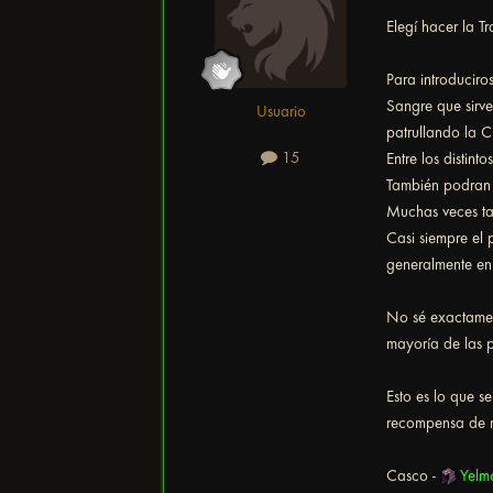
Elegí hacer la T
Para introduciro
Sangre que sirve
Usuario
patrullando la 
15
Entre los distin
También podran v
Muchas veces tam
Casi siempre el 
generalmente en 
No sé exactamen
mayoría de las p
Esto es lo que 
recompensa de m
Casco -
Yelmo