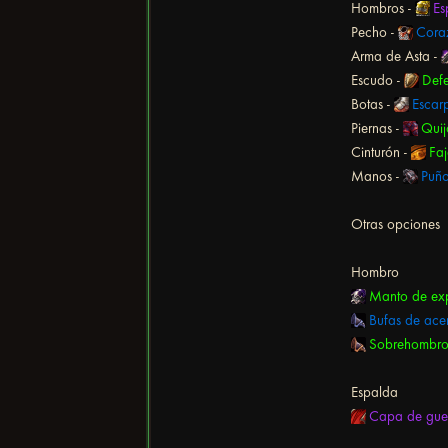
Hombros -
Es
Pecho -
Coraz
Arma de Asta -
Escudo -
Defe
Botas -
Escar
Piernas -
Quij
Cinturón -
Faj
Manos -
Puño
Otras opciones
Hombro
Manto de ex
Bufas de ace
Sobrehombro
Espalda
Capa de guer