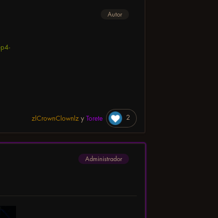
Autor
2
zlCrownClownlz
y
Torete
Administrador