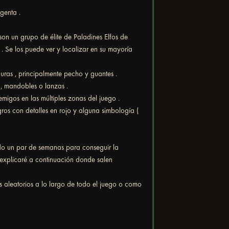
genta .
son un grupo de élite de Paladines Elfos de
 . Se los puede ver y localizar en su mayoría
duras , principalmente pecho y guantes .
 , mandobles o lanzas .
migos en las múltiples zonas del juego .
ros con detalles en rojo y alguna simbología (
do un par de semanas para conseguir la
 explicaré a continuación donde salen
 aleatorios a lo largo de todo el juego o como