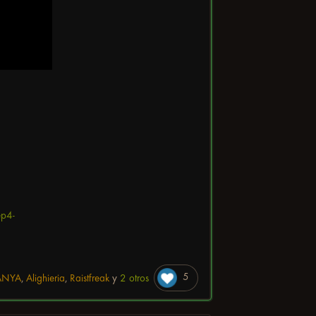
5
ANYA
,
Alighieria
,
Raistfreak
y
2 otros