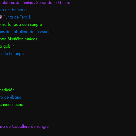
paldares de láminas Señor de la Guerra
a del belisario
Punta de Terokk
nsa forjada con sangre
pes de caballero de la Muerte
otes Sketh'lon rúnicos
a goblin
s de Falange
pedición
ro de ébano
s meca-tecno
ra de Caballero de sangre