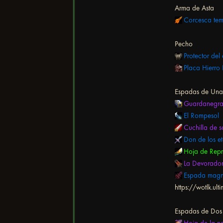
Arma de Asta
Corcesca tem
Pecho
Protector del
Placa Hierro
Espadas de Un
Guardanegr
El Rompesol
Cuchilla de 
Don de los e
Hoja de Repr
La Devorador
Espada magna
https://wotlk.
Espadas de Do
Hoja de la n