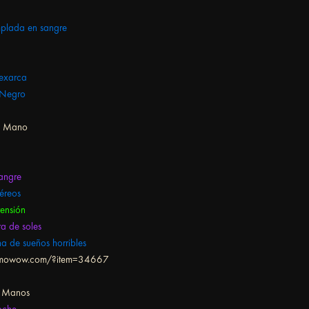
plada en sangre
 exarca
 Negro
a Mano
a
sangre
téreos
ensión
a de soles
 de sueños horribles
ultimowow.com/?item=34667
s Manos
oche