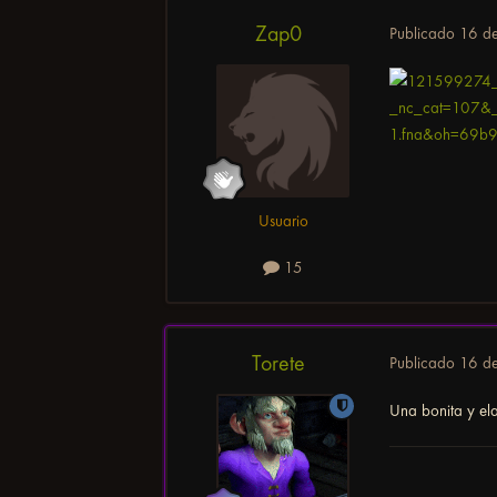
Zap0
Publicado
16 d
Usuario
15
Torete
Publicado
16 d
Una bonita y ela