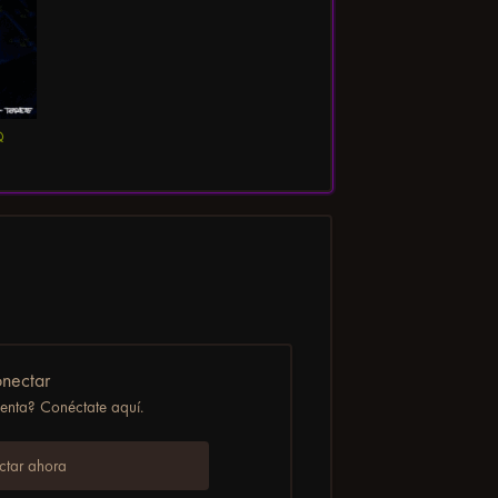
Q
nectar
uenta? Conéctate aquí.
tar ahora