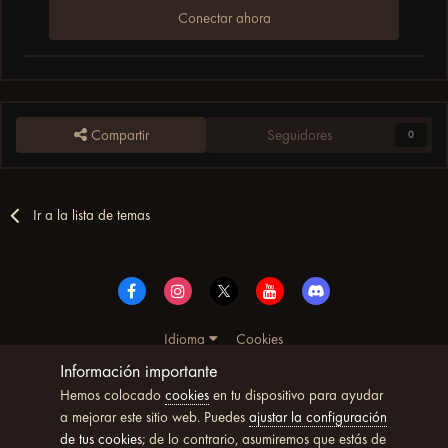
Conectar ahora
Compartir
Seguidores
0
Ir a la lista de temas
Idioma
Cookies
© Copyright UltimoWoW™ 2025. Todos los derechos
Información importante
reservados
Hemos colocado
cookies
en tu dispositivo para ayudar
Powered by Invision Community
a mejorar este sitio web. Puedes
ajustar la configuración
de tus cookies
; de lo contrario, asumiremos que estás de