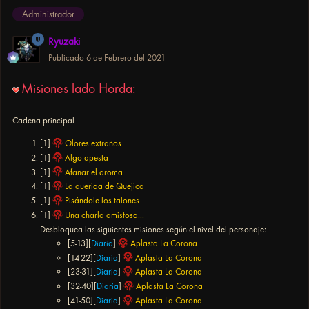
Administrador
Ryuzaki
Publicado
6 de Febrero del 2021
Misiones lado Horda:
Cadena principal
[1]
Olores extraños
[1]
Algo apesta
[1]
Afanar el aroma
[1]
La querida de Quejica
[1]
Pisándole los talones
[1]
Una charla amistosa...
Desbloquea las siguientes misiones según el nivel del personaje:
[5-13][
Diaria
]
Aplasta La Corona
[14-22][
Diaria
]
Aplasta La Corona
[23-31][
Diaria
]
Aplasta La Corona
[32-40][
Diaria
]
Aplasta La Corona
[41-50][
Diaria
]
Aplasta La Corona