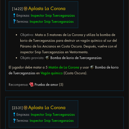
Aplasta La Corona
[14-22]
Empieza:
Inspector Snip Tuerceganzúas
Termina:
Inspector Snip Tuerceganzúas
Objetivo:
Mata a 5 matones de La Corona y utiliza la bomba de
korio de Tuerceganzúas para destruir un vagón químico al sur del
Páramo de los Ancianos en Costa Oscura. Después, vuelve con el
inspector Snip Tuerceganzúas en Ventormenta.
Objeto provisto:
Bomba de korio de Tuerceganzúas
El jugador debe matar a 5
Matón de La Corona
y usar
Bomba de korio
de Tuerceganzúas
en
Vagón químico
(Costa Oscura).
Recompensa:
Prueba de amor
(5)
Aplasta La Corona
[23-31]
Empieza:
Inspector Snip Tuerceganzúas
Termina:
Inspector Snip Tuerceganzúas