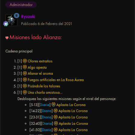
Administrador
Ryuzaki
Publicado
6 de Febrero del 2021
Misiones lado Alianza:
Cadena principal
[1]
Olores extraños
[1]
Algo apesta
[1]
Afanar el aroma
[1]
Fuegos artificiales en La Rosa Áurea
[1]
Pisándole los talones
[1]
Una charla amistosa...
Desbloquea las siguientes misiones según el nivel del personaje:
[5-13][
Diaria
]
Aplasta La Corona
[14-22][
Diaria
]
Aplasta La Corona
[23-31][
Diaria
]
Aplasta La Corona
[32-40][
Diaria
]
Aplasta La Corona
[41-50][
Diaria
]
Aplasta La Corona