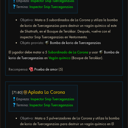
Empieza:
Inspector Snip Tuerceganzúas
Termina:
Inspector Snip Tuerceganzúas
Objetivo:
Mata a 5 subordinados de La Corona y utiliza la bomba
de korio de Tuerceganzúas para destruir un vagón químico al este
de Shattrath, en el Bosque de Terokkar. Después, vuelve con el
inspector Snip Tuerceganzúas en Ventormenta.
Objeto provisto:
Bomba de korio de Tuerceganzúas
El jugador debe matar a 5
Subordinado de La Corona
y usar
Bomba de
korio de Tuerceganzúas
en
Vagón químico
(Bosque de Terokkar).
Recompensa:
Prueba de amor
(5)
Aplasta La Corona
[71-80]
Empieza:
Inspector Snip Tuerceganzúas
Termina:
Inspector Snip Tuerceganzúas
Objetivo:
Mata a 5 pulverizadores de La Corona y utiliza la bomba
de korio de Tuerceganzúas para destruir un vagón químico en El