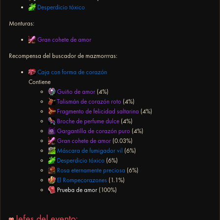
Desperdicio tóxico
Monturas:
Gran cohete de amor
Recompensa del buscador de mazmorrras:
Caja con forma de corazón
Contiene
Guiño de amor
(4%)
Talismán de corazón roto
(4%)
Fragmento de felicidad saltarina
(4%)
Broche de perfume dulce
(4%)
Gargantilla de corazón puro
(4%)
Gran cohete de amor
(0.03%)
Máscara de fumigador vil
(6%)
Desperdicio tóxico
(6%)
Rosa eternamente preciosa
(6%)
El Rompecorazones
(1.1%)
Prueba de amor
(100%)
Jefes del evento: