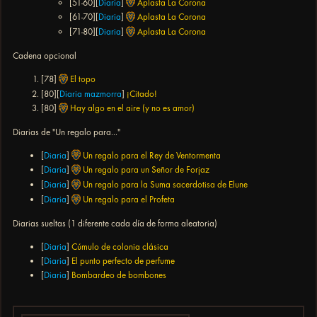
[51-60][
Diaria
]
Aplasta La Corona
[61-70][
Diaria
]
Aplasta La Corona
[71-80][
Diaria
]
Aplasta La Corona
Cadena opcional
[78]
El topo
[80][
Diaria mazmorra
]
¡Citado!
[80]
Hay algo en el aire (y no es amor)
Diarias de "Un regalo para..."
[
Diaria
]
Un regalo para el Rey de Ventormenta
[
Diaria
]
Un regalo para un Señor de Forjaz
[
Diaria
]
Un regalo para la Suma sacerdotisa de Elune
[
Diaria
]
Un regalo para el Profeta
Diarias sueltas (1 diferente cada día de forma aleatoria)
[
Diaria
]
Cúmulo de colonia clásica
[
Diaria
]
El punto perfecto de perfume
[
Diaria
]
Bombardeo de bombones