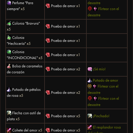
desastre
Perfume "Para
Prueba de amor
x1
Flirtear con el
siempre"
x5
desastre
Colonia "Bravura"
Prueba de amor
x1
x5
Colonia
Prueba de amor
x1
"Hechicería"
x5
Colonia
Prueba de amor
x1
"INCONDICIONAL"
x5
Bolsa de caramelos
Prueba de amor
x2
¡Sé mío!
de corazón
Puñado de amor
Flirtear con el
Puñado de pétalos
desastre
Prueba de amor
x2
de rosa
x5
Flirtear con el
desastre
Flecha con astil de
Prueba de amor
x5
¡Pinchado!
plata
x5
El resplandor rosa
Cohete del amor
x5
Prueba de amor
x5