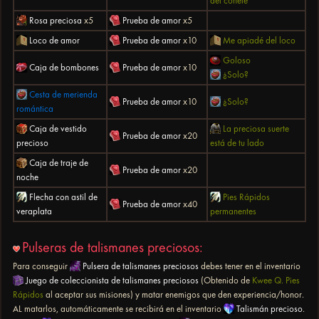
del cohete
Rosa preciosa
x5
Prueba de amor
x5
Loco de amor
Prueba de amor
x10
Me apiadé del loco
Goloso
Caja de bombones
Prueba de amor
x10
¿Solo?
Cesta de merienda
Prueba de amor
x10
¿Solo?
romántica
Caja de vestido
La preciosa suerte
Prueba de amor
x20
precioso
está de tu lado
Caja de traje de
Prueba de amor
x20
noche
Flecha con astil de
Pies Rápidos
Prueba de amor
x40
veraplata
permanentes
Pulseras de talismanes preciosos:
Para conseguir
Pulsera de talismanes preciosos
debes tener en el inventario
Juego de coleccionista de talismanes preciosos
(Obtenido de
Kwee Q. Pies
Rápidos
al aceptar sus misiones) y matar enemigos que den experiencia/honor.
AL matarlos, automáticamente se recibirá en el inventario
Talismán precioso
.