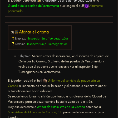
El jugador debe usar
Analizador de aire de Tuerceganzúas
en 6
Guardia de la ciudad de Ventormenta
que tengan el buff
Altamente
perfumado
.
Afanar el aroma
3)
Empieza:
Inspector Snip Tuerceganzúas
Termina:
Inspector Snip Tuerceganzúas
Objetivo:
Mientras estés
de mensajero, ve al montón de cajones de
Químicos La Corona, S.L. fuera de las puertas de Ventormenta y
vuelve con el paquete que te lancen a ver al inspector Snip
Tuerceganzúas en Ventormenta.
El jugador recibirá el buff
Uniforme del servicio de paquetería La
Corona
al momento de aceptar la misión y el personaje empezará andar
automáticamente hacia adelante.
Se recomienda tomar la misión apuntando a las afueras de la Ciudad de
Ventormenta para empezar camino hacia la zona de la misión.
Hay que acercarse a
Avizor de suministros de La Corona
cercanos a
Suministros de Químicos La Corona, S.L.
para que le lancen una caja al
jugador.