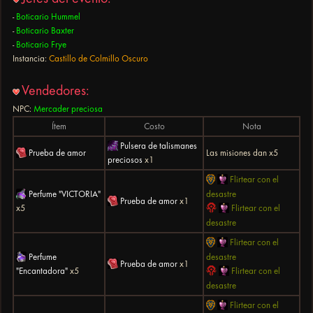
-
Boticario Hummel
-
Boticario Baxter
-
Boticario Frye
Instancia:
Castillo de Colmillo Oscuro
Vendedores:
NPC:
Mercader preciosa
Ítem
Costo
Nota
Pulsera de talismanes
Prueba de amor
Las misiones dan x5
preciosos
x1
Flirtear con el
desastre
Perfume "VICTORIA"
Prueba de amor
x1
Flirtear con el
x5
desastre
Flirtear con el
desastre
Perfume
Prueba de amor
x1
Flirtear con el
"Encantadora"
x5
desastre
Flirtear con el