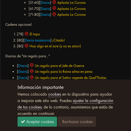
[51-60][
Diaria
]
Aplasta La Corona
[61-70][
Diaria
]
Aplasta La Corona
[71-80][
Diaria
]
Aplasta La Corona
Cadena opcional
[78]
El topo
[80][
Diaria mazmorra
]
¡Citado!
[80]
Hay algo en el aire (y no es amor)
Diarias de "Un regalo para..."
[
Diaria
]
Un regalo para el Jefe de Guerra
[
Diaria
]
Un regalo para la Reina alma en pena
[
Diaria
]
Un regalo para el Señor regente de Quel'Thalas
[
Diaria
]
Un regalo para el Gran jefe
Información importante
Hemos colocado
cookies
en tu dispositivo para ayudar
Diarias sueltas (1 diferente cada día de forma aleatoria)
a mejorar este sitio web. Puedes
ajustar la configuración
[
Diaria
]
Cúmulo de colonia clásica
de tus cookies
; de lo contrario, asumiremos que estás de
[
Diaria
]
El punto perfecto de perfume
acuerdo en continuar.
[
Diaria
]
Bombardeo de bombones
Aceptar cookies
Rechazar cookies