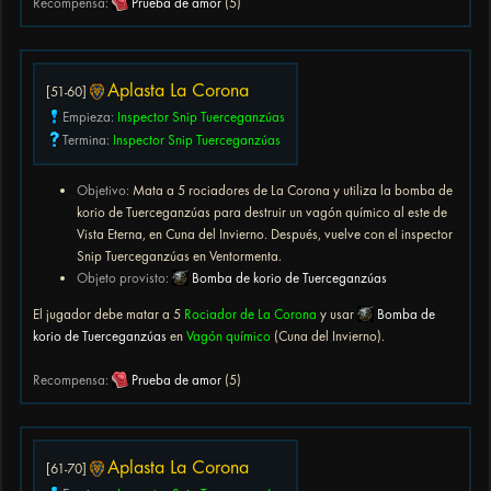
Recompensa:
Prueba de amor
(5)
Aplasta La Corona
[51-60]
Empieza:
Inspector Snip Tuerceganzúas
Termina:
Inspector Snip Tuerceganzúas
Objetivo:
Mata a 5 rociadores de La Corona y utiliza la bomba de
korio de Tuerceganzúas para destruir un vagón químico al este de
Vista Eterna, en Cuna del Invierno. Después, vuelve con el inspector
Snip Tuerceganzúas en Ventormenta.
Objeto provisto:
Bomba de korio de Tuerceganzúas
El jugador debe matar a 5
Rociador de La Corona
y usar
Bomba de
korio de Tuerceganzúas
en
Vagón químico
(Cuna del Invierno).
Recompensa:
Prueba de amor
(5)
Aplasta La Corona
[61-70]