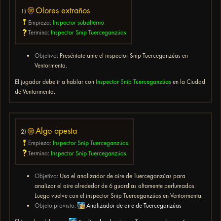
Olores extraños
1)
Empieza:
Inspector subalterno
Termina:
Inspector Snip Tuerceganzúas
Objetivo:
Preséntate ante el inspector Snip Tuerceganzúas en
Ventormenta.
El jugador debe ir a hablar con
Inspector Snip Tuerceganzúas
en la Ciudad
de Ventormenta.
Algo apesta
2)
Empieza:
Inspector Snip Tuerceganzúas
Termina:
Inspector Snip Tuerceganzúas
Objetivo:
Usa el analizador de aire de Tuerceganzúas para
analizar el aire alrededor de 6 guardias altamente perfumados.
Luego vuelve con el inspector Snip Tuerceganzúas en Ventormenta.
Objeto provisto:
Analizador de aire de Tuerceganzúas