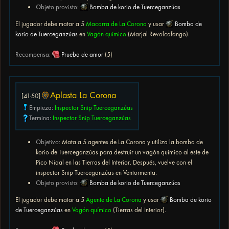
Objeto provisto:
Bomba de korio de Tuerceganzúas
El jugador debe matar a 5
Macarra de La Corona
y usar
Bomba de
korio de Tuerceganzúas
en
Vagón químico
(Marjal Revolcafango).
Recompensa:
Prueba de amor
(5)
Aplasta La Corona
[41-50]
Empieza:
Inspector Snip Tuerceganzúas
Termina:
Inspector Snip Tuerceganzúas
Objetivo:
Mata a 5 agentes de La Corona y utiliza la bomba de
korio de Tuerceganzúas para destruir un vagón químico al este de
Pico Nidal en las Tierras del Interior. Después, vuelve con el
inspector Snip Tuerceganzúas en Ventormenta.
Objeto provisto:
Bomba de korio de Tuerceganzúas
El jugador debe matar a 5
Agente de La Corona
y usar
Bomba de korio
de Tuerceganzúas
en
Vagón químico
(Tierras del Interior).