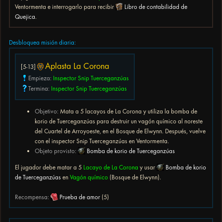
Ventormenta e interrogarlo para recibir
Libro de contabilidad de
Quejica
.
Desbloquea misión diaria:
Aplasta La Corona
[5-13]
Empieza:
Inspector Snip Tuerceganzúas
Termina:
Inspector Snip Tuerceganzúas
Objetivo:
Mata a 5 lacayos de La Corona y utiliza la bomba de
korio de Tuerceganzúas para destruir un vagón químico al noreste
del Cuartel de Arroyoeste, en el Bosque de Elwynn. Después, vuelve
con el inspector Snip Tuerceganzúas en Ventormenta.
Objeto provisto:
Bomba de korio de Tuerceganzúas
El jugador debe matar a 5
Lacayo de La Corona
y usar
Bomba de korio
de Tuerceganzúas
en
Vagón químico
(Bosque de Elwynn).
Recompensa:
Prueba de amor
(5)