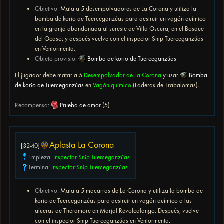
Objetivo:
Mata a 5 desempolvadores de La Corona y utiliza la
bomba de korio de Tuerceganzúas para destruir un vagón químico
en la granja abandonada al sureste de Villa Oscura, en el Bosque
del Ocaso, y después vuelve con el inspector Snip Tuerceganzúas
en Ventormenta.
Objeto provisto:
Bomba de korio de Tuerceganzúas
El jugador debe matar a 5
Desempolvador de La Corona
y usar
Bomba
de korio de Tuerceganzúas
en
Vagón químico
(Laderas de Trabalomas).
Recompensa:
Prueba de amor
(5)
Aplasta La Corona
[32-40]
Empieza:
Inspector Snip Tuerceganzúas
Termina:
Inspector Snip Tuerceganzúas
Objetivo:
Mata a 5 macarras de La Corona y utiliza la bomba de
korio de Tuerceganzúas para destruir un vagón químico a las
afueras de Theramore en Marjal Revolcafango. Después, vuelve
con el inspector Snip Tuerceganzúas en Ventormenta.