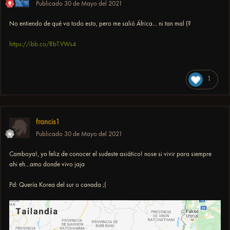
Publicado
30 de Mayo del 2021
No entiendo de qué va todo esto, pero me salió África... ni tan mal (?
https://ibb.co/RbTVWs4
1
francis1
Publicado
30 de Mayo del 2021
Camboya!, yo feliz de conocer el sudeste asiático! nose si vivir para siempre
ahi eh...amo donde vivo jaja
Pd: Quería Korea del sur o canada ;(