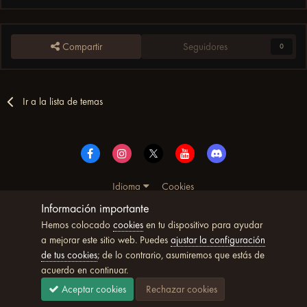
Compartir
Seguidores
0
Ir a la lista de temas
Idioma
Cookies
© Copyright UltimoWoW™ 2025. Todos los derechos
Información importante
reservados
Hemos colocado
cookies
en tu dispositivo para ayudar
Powered by Invision Community
a mejorar este sitio web. Puedes
ajustar la configuración
de tus cookies
; de lo contrario, asumiremos que estás de
acuerdo en continuar.
Aceptar cookies
Rechazar cookies