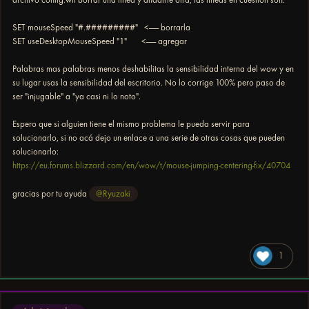
SET mouseSpeed "#.#########" <------- borrarla
SET useDesktopMouseSpeed "1" <------- agregar
Palabras mas palabras menos deshabilitas la sensibilidad interna del wow y en
su lugar usas la sensibilidad del escritorio. No lo corrige 100% pero paso de
ser "injugable" a "ya casi ni lo noto".
Espero que si alguien tiene el mismo problema le pueda servir para
solucionarlo, si no acá dejo un enlace a una serie de otras cosas que pueden
solucionarlo:
https://eu.forums.blizzard.com/en/wow/t/mouse-jumping-centering-fix/40704
gracias por tu ayuda
@Ryuzaki
1