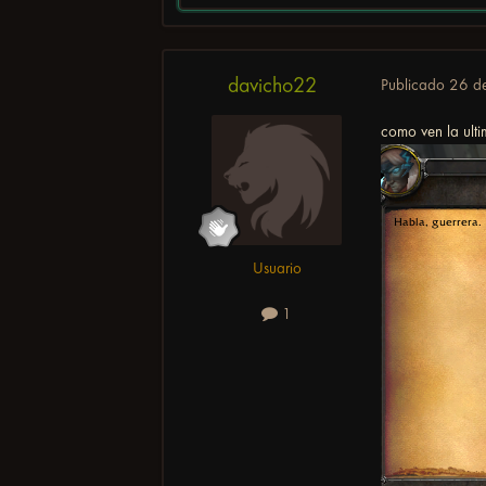
davicho22
Publicado
26 d
como ven la ult
Usuario
1