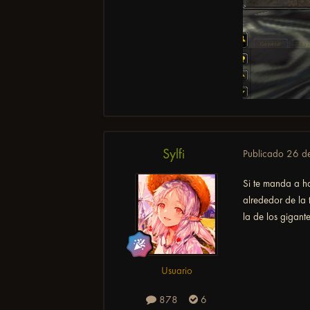
Sylfi
Publicado
26 d
Si te manda a ha
alrededor de la 
la de los gigan
Usuario
878
6