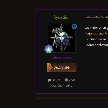
Ryuzaki
Publicado
26 d
Las misiones en 
Forjando una Al
La misión no ser
Podría confirmar
Administrador
18,7k
750
Facción:
Neutral