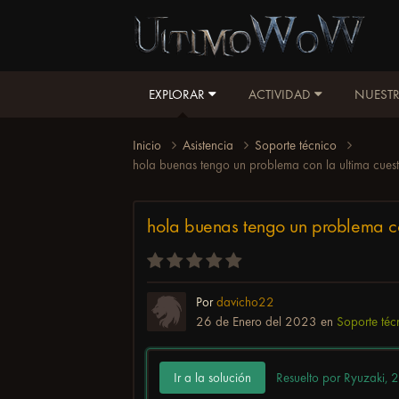
EXPLORAR
ACTIVIDAD
NUESTR
Inicio
Asistencia
Soporte técnico
hola buenas tengo un problema con la ultima cuest
hola buenas tengo un problema con
Por
davicho22
26 de Enero del 2023
en
Soporte téc
Ir a la solución
Resuelto por Ryuzaki,
2