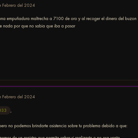
e Febrero del 2024
 una empuñadura maltrecha a 7100 de oro y al recoger el dinero del buzon
e nada por que no sabia que iba a pasar
e Febrero del 2024
033
,
pero no podemos brindarte asistencia sobre tu problema debido a que:
emos de un registro que permita saber si realizaste o no esa venta.