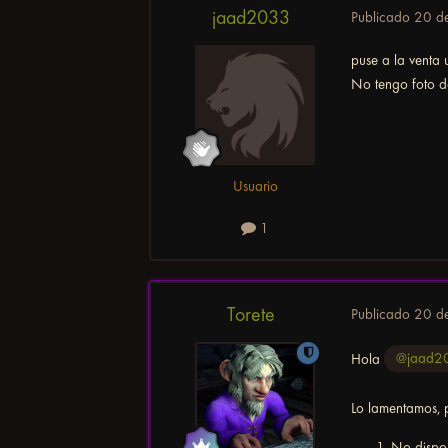
jaad2033
Publicado
20 d
puse a la venta
No tengo foto d
Usuario
1
Torete
Publicado
20 d
Hola
@jaad2
Lo lamentamos, 
No dispon