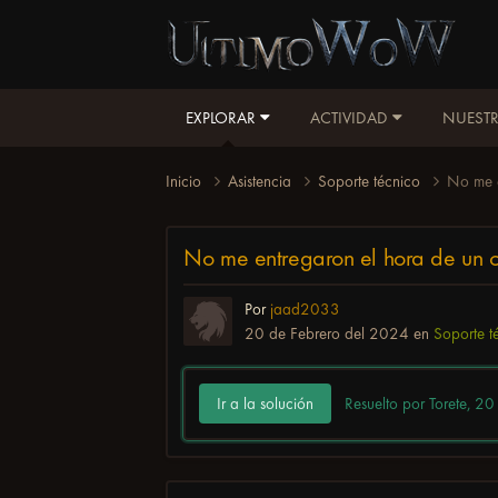
EXPLORAR
ACTIVIDAD
NUESTR
Inicio
Asistencia
Soporte técnico
No me e
No me entregaron el hora de un 
Por
jaad2033
20 de Febrero del 2024
en
Soporte t
Ir a la solución
Resuelto por Torete,
20 