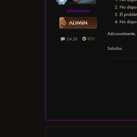
No dispon
Administrador
El proble
No dispon
Adicionalmente, 
24,2k
951
Saludos.