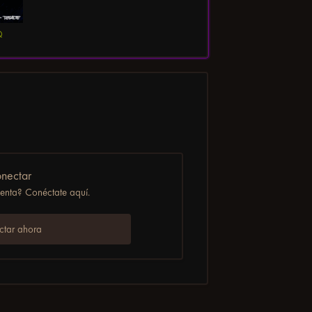
Q
nectar
uenta? Conéctate aquí.
tar ahora