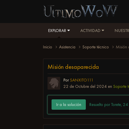
EXPLORAR
ACTIVIDAD
NUESTR
Inicio
Asistencia
Soporte técnico
Misión
Misión desaparecida
Por
SANXITO111
22 de Octubre del 2024
en
Soporte 
Ir a la solución
Resuelto por Torete,
24 