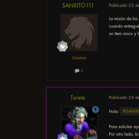
SANXITO111
Publicado
22 d
La misión de los
cuando entregué 
un ítem único y 
Usuario
1
Torete
Publicado
24 d
Hola
@SANXI
Para solicitar a
Por otro lado, l