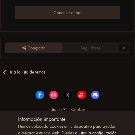
Conectar ahora
Compartir
Seguidores
0
Ir a la lista de temas
Idioma
Cookies
© Copyright UltimoWoW™ 2025. Todos los derechos
Información importante
reservados
Hemos colocado
cookies
en tu dispositivo para ayudar
Powered by Invision Community
a mejorar este sitio web. Puedes
ajustar la configuración