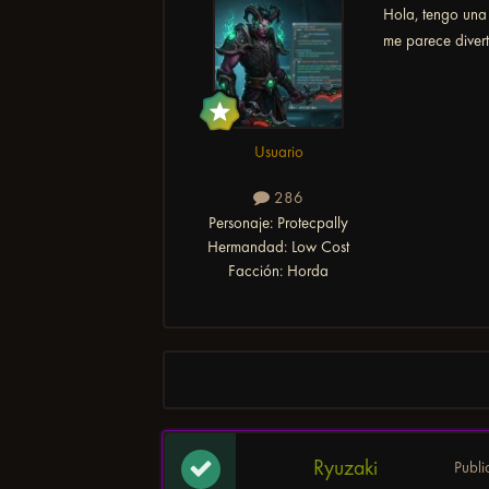
Hola, tengo una 
me parece diver
Usuario
286
Personaje:
Protecpally
Hermandad:
Low Cost
Facción:
Horda
Ryuzaki
Publ