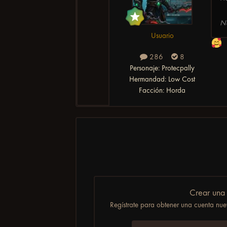
No
Usuario
286
8
Personaje:
Protecpally
Hermandad:
Low Cost
Facción:
Horda
Crear una
Regístrate para obtener una cuenta nuev