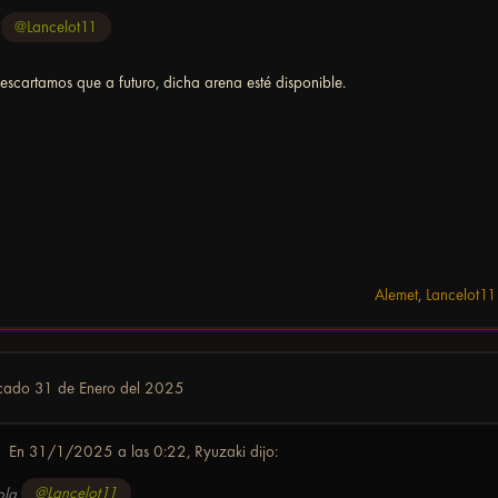
a
@Lancelot11
scartamos que a futuro, dicha arena esté disponible.
Alemet
,
Lancelot11
icado
31 de Enero del 2025
En 31/1/2025 a las 0:22,
Ryuzaki
dijo:
ola
@Lancelot11