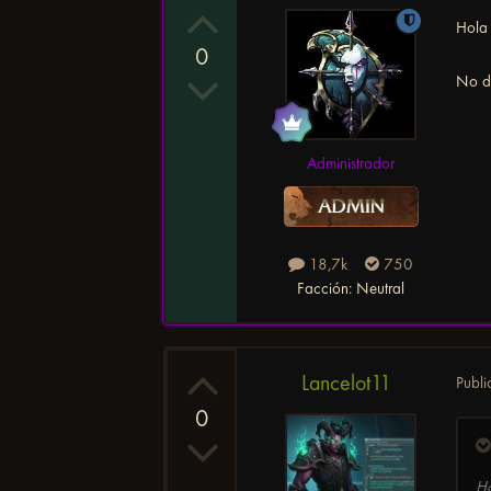
Hol
0
No de
Administrador
18,7k
750
Facción:
Neutral
Lancelot11
Publ
0
H