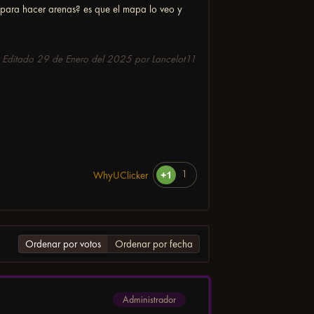
para hacer arenas? es que el mapa lo veo y
Editado
29 de Enero del 2025
por Lancelot11
1
WhyUClicker
Ordenar por votos
Ordenar por fecha
Administrador