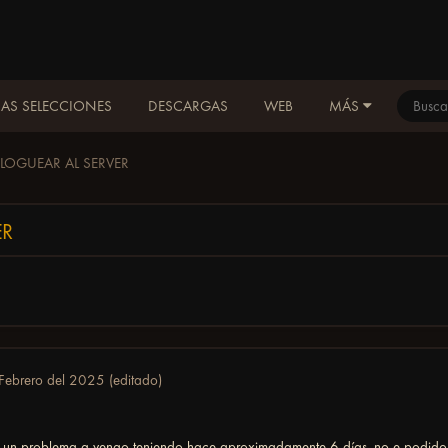
AS SELECCIONES
DESCARGAS
WEB
MÁS
LOGUEAR AL SERVER
ER
Febrero del 2025
(editado)
o un problema q vengo teniendo hace aproximadamente 6 días, no e podido l