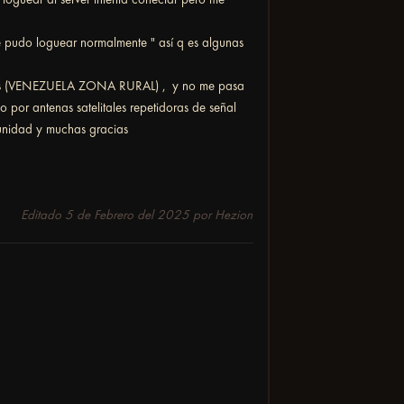
 pudo loguear normalmente " así q es algunas
otros (VENEZUELA ZONA RURAL) , y no me pasa
no por antenas satelitales repetidoras de señal
munidad y muchas gracias
Editado
5 de Febrero del 2025
por Hezion