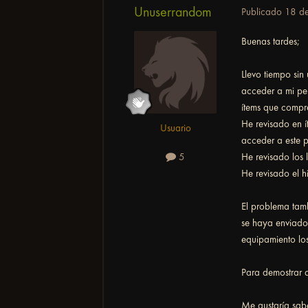
Unuserrandom
Publicado
18 de
Buenas tardes;
Llevo tiempo sin 
acceder a mi pe
ítems que compr
He revisado en 
Usuario
acceder a este p
He revisado los
5
He revisado el h
El problema tamb
se haya enviado 
equipamiento los
Para demostrar q
Me gustaría sabe