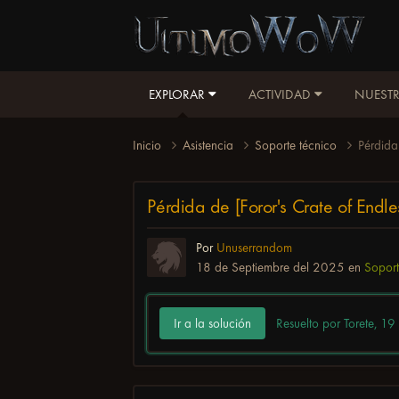
EXPLORAR
ACTIVIDAD
NUESTR
Inicio
Asistencia
Soporte técnico
Pérdida
Pérdida de [Foror's Crate of Endl
Por
Unuserrandom
18 de Septiembre del 2025
en
Soport
Ir a la solución
Resuelto por Torete,
19 