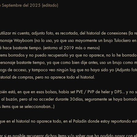
 Septiembre del 2025
(editado)
utilizar mi cuenta, adjunto foto, es recortada, del historial de conexiones (la
rsonaje Wayboorn (no lo uso, ya que uso mayormente un brujo Tulockero en
é hace bastante tiempo. (entorno al 2019 más o menos)
ítems borrados y no puedo recuperarlo ya que no aparece, no lo he borrado 
ersonaje bastante tiempo, ya que como bien dije antes, uso un brujo como m
 logs de acceso, y tampoco veo ningún log que no haya sido yo (Adjunto fot
istorial de compras, pero no aparece todo el historial.
ién está, en que en esas bolsas, había set PVE / PVP de heler y DPS... y n
al buzón, pero al no acceder durante 30días, seguramente se haya borrado..
 ítems que se seleccionaban...)
ue en el historial no aparece todo, en el Paladín donde estoy reportando est
r si es posible recuperar dichos ítems y/o saber que ha podido pasar con el