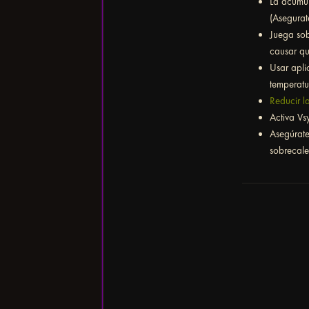
La acumul
(Asegurat
Juega sob
causar qu
Usar apli
temperatu
Reducir l
Activa Vs
Asegúrate
sobrecale