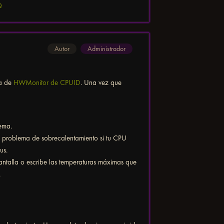
Q
Autor
Administrador
ta de
HWMonitor de CPUID
. Una vez que
ema.
 problema de sobrecalentamiento si tu CPU
us.
pantalla o escribe las temperaturas máximas que
.