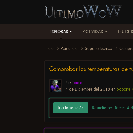
EXPLORAR
ACTIVIDAD
NUESTR
Inicio
Asistencia
Soporte técnico
Comprob
Comprobar las temperaturas de t
Por
Torete
4 de Diciembre del 2018
en
Soporte 
Ir a la solución
Resuelto por Torete,
4 d