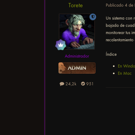
Torete
Publicado
4 de 
Un sistema con 
bajada de cuadro
monitorear tus 
recalentamiento 
Índice
Administrador
En Wind
En Mac
24,2k
951