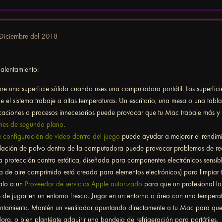
Diciembre del 2018
calentamiento:
re una superficie sólida cuando uses una computadora portátil. Las superfici
e el sistema trabaje a altas temperaturas. Un escritorio, una mesa o una tabla
caciones o procesos innecesarios puede provocar que tu Mac trabaje más y 
ones de segundo plano
.
a configuración de video dentro del juego
puede ayudar a mejorar el rendimie
ación de polvo dentro de la computadora puede provocar problemas de recal
 protección contra estática, diseñada para componentes electrónicos sensib
ta de aire comprimido está creada para elementos electrónicos) para limpiar t
valo a un
Proveedor de servicios Apple autorizado
para que un profesional lo l
 de jugar en un entorno fresco. Jugar en un entorno o área con una tempe
ntamiento. Mantén un ventilador apuntando directamente a tu Mac para que h
ra, o bien plantéate adquirir una bandeja de refrigeración para portátiles.