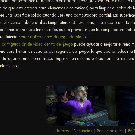
ación de polvo dentro de la computadora puede provocar problemas de rec
e de que esta creada para elementos electrónicos) para limpiar el polvo de lo
re una superficie sólida cuando uses una computadora portátil. Las superfici
e el sistema trabaje a altas temperaturas. Un escritorio, una mesa o una tabla
caciones o procesos innecesarios puede provocar que la computadora traba
ra. Intenta
cerrar aplicaciones de segundo plano
.
a configuración de video dentro del juego
puede ayudar a mejorar el rendimie
ync para limitar los cuadros por segundo del juego, lo que podría reducir la
 de jugar en un entorno fresco. Jugar en un entorno o área con una tempe
ntamiento.
Normas
|
Denuncias
|
Reclamaciones
|
FA