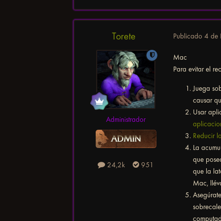
Torete
Publicado
4 de 
Mac
Para evitar el re
Juega sob
causar qu
Usar apli
Administrador
aplicaci
Reducir l
La acumul
que posea
24,2k
951
que la la
Mac, llé
Asegúrate
sobrecale
computado