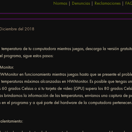
Normas
|
Denuncias
|
Reclamaciones
|
FA
Diciembre del 2018
a temperatura de tu computadora mientras juegas, descarga la versión gratui
el programa, sigue estos pasos:
onitor.
Monitor en funcionamiento mientras juegas hasta que se presente el probl
s temperaturas máximas alcanzadas en HWMonitor. Es posible que tengas un
s 60 grados Celsius o si tu tarjeta de video (GPU) supera los 80 grados Celsi
tas brindarnos la información de las temperaturas, envíanos una captura de 
n en el programa y a qué parte del hardware de la computadora pertenecen
calentamiento: