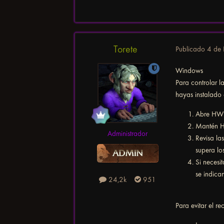
Torete
Publicado
4 de 
Windows
Para controlar l
hayas instalado 
Abre HWM
Mantén HW
Administrador
Revisa la
supera lo
Si necesi
se indica
24,2k
951
Para evitar el re