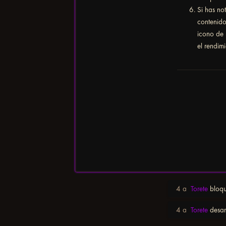
Si has no
contenido
icono de 
el rendim
4 a
Torete
bloqu
4 a
Torete
desan