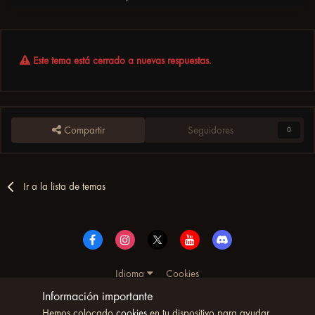
Este tema está cerrado a nuevas respuestas.
Compartir
Seguidores
0
Ir a la lista de temas
Idioma
Cookies
© Copyright UltimoWoW™ 2025. Todos los derechos
Información importante
reservados
Hemos colocado
cookies
en tu dispositivo para ayudar