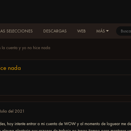
AS SELECCIONES
DESCARGAS
WEB
MÁS
la cuenta y yo no hice nada
ice nada
Julio del 2021
des, hoy intente entrar a mi cuenta de WOW y al momento de loguear me dec
 alguna aleatoria por razones de trabajo no tengo tiempo para mantener una