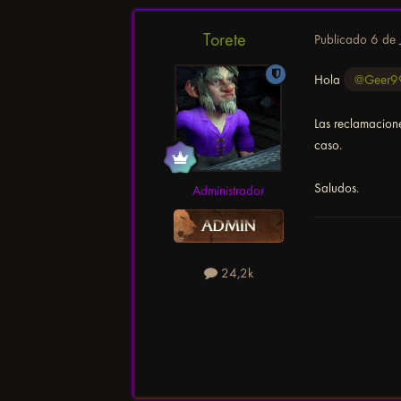
Torete
Publicado
6 de 
Hola
@Geer9
Las reclamacion
caso.
Saludos.
Administrador
24,2k