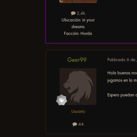
2,4k
Ubicación:
in your
dreams
Facción:
Horda
Geer99
Publicado
6 de 
Hola buenas noc
jugamos en la m
Espero puedan de
Usuario
44