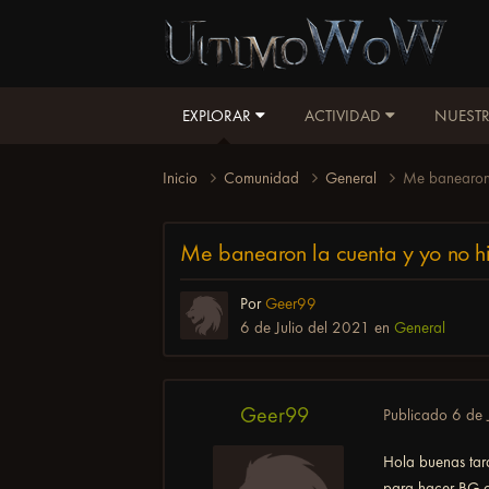
EXPLORAR
ACTIVIDAD
NUESTR
Inicio
Comunidad
General
Me banearon 
Me banearon la cuenta y yo no h
Por
Geer99
6 de Julio del 2021
en
General
Geer99
Publicado
6 de 
Hola buenas tar
para hacer BG o