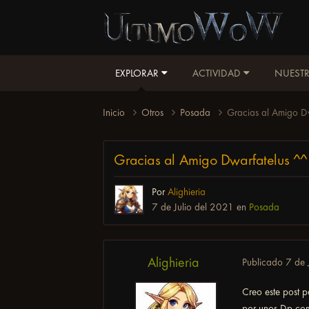
EXPLORAR
ACTIVIDAD
NUESTR
Inicio
Otros
Posada
Gracias al Amigo D
Gracias al Amigo Dwarfatelus ^^
Por
Alighieria
7 de Julio del 2021
en
Posada
Alighieria
Publicado
7 de 
Creo este post 
por unos Dp com