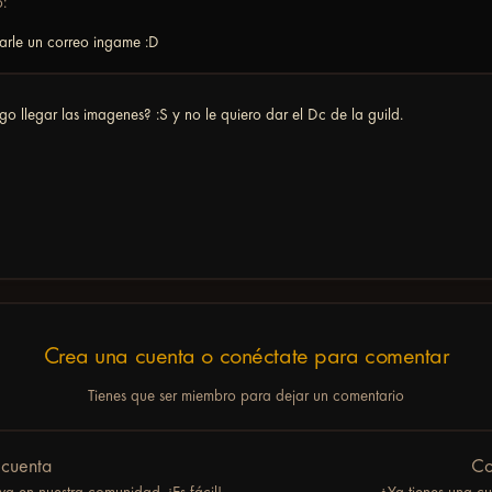
o:
rle un correo ingame :D
o llegar las imagenes? :S y no le quiero dar el Dc de la guild.
Crea una cuenta o conéctate para comentar
Tienes que ser miembro para dejar un comentario
 cuenta
Co
a en nuestra comunidad. ¡Es fácil!.
¿Ya tienes una c