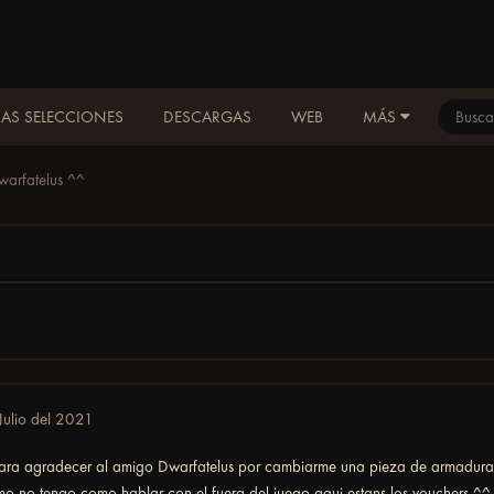
AS SELECCIONES
DESCARGAS
WEB
MÁS
warfatelus ^^
Julio del 2021
para agradecer al amigo Dwarfatelus por cambiarme una pieza de armadur
o no tengo como hablar con el fuera del juego aqui estans los vouchers ^^