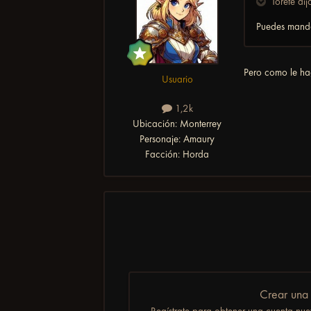
Torete dij
Puedes manda
Pero como le hag
Usuario
1,2k
Ubicación:
Monterrey
Personaje:
Amaury
Facción:
Horda
Crear una
Regístrate para obtener una cuenta nuev