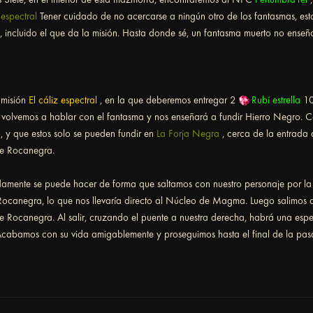
 espectral
Tener cuidado de no acercarse a ningún otro de los fantasmas, esto
es, incluido el que da la misión. Hasta donde sé, un fantasma muerto no ense
 misión
El cáliz espectral
, en la que deberemos entregar 2
Rubí estrella
1
 volvemos a hablar con el fantasma y nos enseñará a fundir Hierro Negro. 
, y que estos solo se pueden fundir en
La Forja Negra
, cerca de la entrada
de Rocanegra.
idamente se puede hacer de forma que saltamos con nuestro personaje por la 
ocanegra, lo que nos llevaría directo al Núcleo de Magma. Luego salimos de
e Rocanegra. Al salir, cruzando el puente a nuestra derecha, habrá una esp
Acabamos con su vida amigablemente y proseguimos hasta el final de la pasa