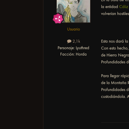
la entidad
Cáliz
volverían hostil
Usuario
Esta nos dará la
2,1k
Personaje:
Lyuthred
Con esto hecho,
Facción:
Horda
de Hierro Negro
Profundidades 
Para llegar ráp
de la Montaña R
Profundidades d
custodiándola. 