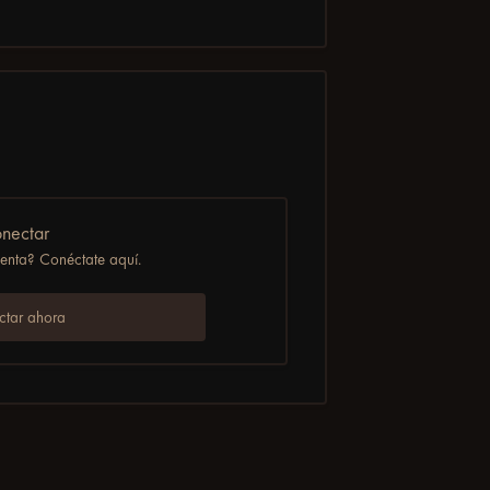
nectar
uenta? Conéctate aquí.
tar ahora