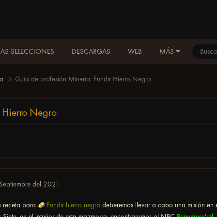
AS SELECCIONES
DESCARGAS
WEB
MÁS
ía
Guía de profesión Minería: Fundir Hierro Negro
r Hierro Negro
Septiembre del 2021
a receta para
Fundir hierro negro
deberemos llevar a cabo una misión en 
s Siete, en el interior de esta mazmorra, encontraremos al NPC
Penumbra'rel
,