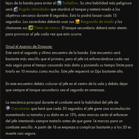
lejos de la banda para evitar el
Torbellino
. Su otra habilidad más peligrosa
será
Rugido intimidador
que aturdirá al tanque y meterá miedo a los
objetivos cercanos durante 8 segundos. Esto lo podrá lanzar cada 15
segundos. Los sacerdotes deberán usar sus
Resguardo de miedo
y los
chamanes sus
Tótem de tremor
. El tanque secundario deberá estar atento
para provocar al jefe cada vez que esto ocurra.
Gruul el Asesino de Dragone:
Este será el segundo y último encuentro de la banda. Este encuentro será
bastante más sencillo que el primero, pero el jefe irá enfureciéndose cada vez
más según pase el tiempo causando más daño y poniendo su tiempo límite para
tirarlo en 10 minutos como mucho. Este jefe requerirá un Dps bastante alto.
En este encuentro debéis colocar al jefe en el centro de la sala y debéis dejar
que siempre el tanque secundario sea el segundo en amenaza.
La mecánica principal durante el combate será la habilidad del jefe de
Crecimiento
que hará que cada 30 segundos el jefe gane una acumulación
aumentando su tamaño y su daño en un 15%, estas marcas serán el enfurecer
del jefe intentando siempre matarlo antes de que gane 14 marcas para un
combate sencillo. A partir de 16 se empieza a complicar bastante y a los 20 es
muerte casi segura.