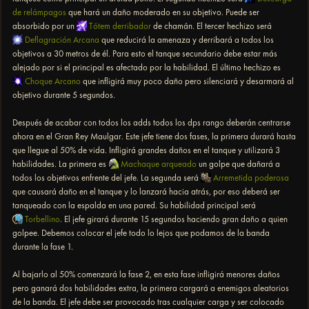
de relámpagos
que hará un daño moderado en su objetivo. Puede ser
absorbido por un
Tótem derribador
de chamán. El tercer hechizo será
Deflagración Arcana
que reducirá la amenaza y derribará a todos los
objetivos a 30 metros de él. Para esto el tanque secundario debe estar más
alejado por si el principal es afectado por la habilidad. El último hechizo es
Choque Arcano
que infligirá muy poco daño pero silenciará y desarmará al
objetivo durante 5 segundos.
Después de acabar con todos los adds todos los dps rango deberán centrarse
ahora en el Gran Rey Maulgar. Este jefe tiene dos fases, la primera durará hasta
que llegue al 50% de vida. Infligirá grandes daños en el tanque y utilizará 3
habilidades. La primera es
Machaque arqueado
un golpe que dañará a
todos los objetivos enfrente del jefe. La segunda será
Arremetida poderosa
que causará daño en el tanque y lo lanzará hacia atrás, por eso deberá ser
tanqueado con la espalda en una pared. Su habilidad principal será
Torbellino
. El jefe girará durante 15 segundos haciendo gran daño a quien
golpee. Debemos colocar el jefe todo lo lejos que podamos de la banda
durante la fase 1.
Al bajarlo al 50% comenzará la fase 2, en esta fase infligirá menores daños
pero ganará dos habilidades extra, la primera cargará a enemigos aleatorios
de la banda. El jefe debe ser provocado tras cualquier carga y ser colocado