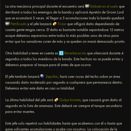
La otra mecánica principal durante el encuentro será
Embate en el suelo
que
derribará a todos los enemigos de la banda y aplicará Apretón de Gronn Lord
que se acumulará 5 veces. Al llegar a 5 acumulaciones toda la banda quedará
Petrificado
y el jefe lanzará
Trizar
que infligirá daño dependiendo de
cuanta gente tengas cerca. El daño es bastante notable separándose 15 metros
asique debemos separarnos entre todos lo más posibles unos de otros para
evitar que los sanadores curen de más y se queden sin maná demasiado pronto.
Otra habilidad a tener en cuenta es
Reverberación
que silenciará durante 4
segundos a todos los miembros de la banda. Este hechizo no se puede evitar y
debemos preparar al tanque para él antes de que ocurra.
El jefe también lanzará
Sepultar
, hará caer rocas del techo sobre un área
causando daño moderado por segundo a cualquiera que permanezca dentro.
Debemos evitar este daño en casi su totalidad.
La última habilidad del jefe será
Golpe hiriente
, que causará gran daño al
segundo en la lista de amenaza. Este deberá ser siempre el tanque secundario
para evitar muertes.
Este jefe solo repetirá sus habilidades hasta que acabemos con él o hasta que
gane suficientes acumulaciones y acabe con nosotros. La colocación de la