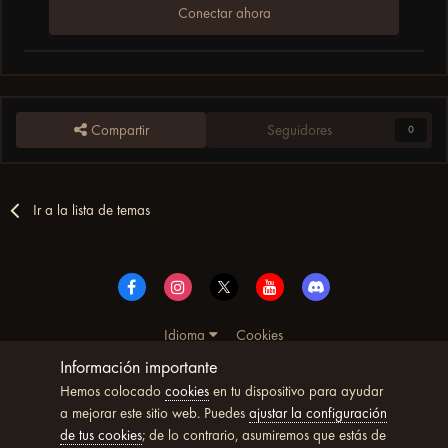
Conectar ahora
Compartir
Seguidores
0
Ir a la lista de temas
Idioma
Cookies
© Copyright UltimoWoW™ 2025. Todos los derechos
Información importante
reservados
Hemos colocado
cookies
en tu dispositivo para ayudar
Powered by Invision Community
a mejorar este sitio web. Puedes
ajustar la configuración
de tus cookies
; de lo contrario, asumiremos que estás de