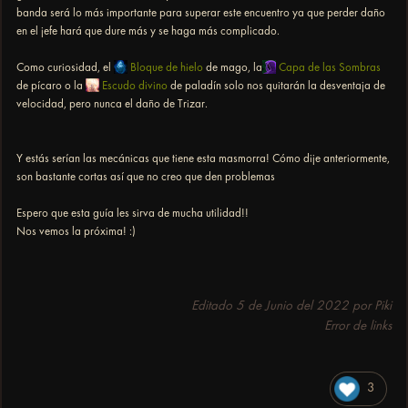
banda será lo más importante para superar este encuentro ya que perder daño
en el jefe hará que dure más y se haga más complicado.
Como curiosidad, el
Bloque de hielo
de mago, la
Capa de las Sombras
de pícaro o la
Escudo divino
de paladín solo nos quitarán la desventaja de
velocidad, pero nunca el daño de Trizar.
Y estás serían las mecánicas que tiene esta masmorra! Cómo dije anteriormente,
son bastante cortas así que no creo que den problemas
Espero que esta guía les sirva de mucha utilidad!!
Nos vemos la próxima! :)
Editado
5 de Junio del 2022
por Piki
Error de links
3