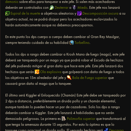
demonio
sobre ellos para tanquear a este jefe. Si salen más acechadores
deberán ser controlados con
Desterrar
o
Miedo
. Este jefe nos lanzará
Espiral de la muerte
a objetivos aleatorios y
Descomposición oscura
a su
objetivo actual, no se podrá disipar pero los acechadores esclavizados lo
harán automáticamente asique no debemos preocuparnos.
En este punto los dps cuerpo a cuerpo deben cambiar al Gran Rey Maulgar,
siempre teniendo cuidado de su habilidad
Torbellino
.
Todos los dps a rango deben cambiar a Krosh Mano de fuego (mago), este jefe
deberá ser tanqueado por un mago ya que podrá robar el Escudo de hechizos
del jefe pudiendo mitigar el gran daño que hace este jefe. Este jefe lanzará dos
hechizos que serán
Ola explosiva
que golpeará con daño de fuego a todos
los objetivos en 15m alrededor del jefe y
Bola de Fuego superior
que
causará gran daño al mago que lo tanquee.
El último será Kiggler el Enloquecido (Chamán) Este jefe debe ser tanqueado por
2 dps a distancia, preferiblemente un druida pollo y un chamán elemental,
aunque también lo pueden hacer un par de cazadores. Solo los dps a rango
deberán cambiar a Kiggler. Este jefe lanzará 4 habilidades que no serán
demasiado peligrosas. La primera es
Polimorfia superior
que transformará al
que tenga la amenaza durante 15 segundos. Por esto lo óptimo es que lo
tanquee como principal un druida pollo. El segundo hechizo será
Descarga