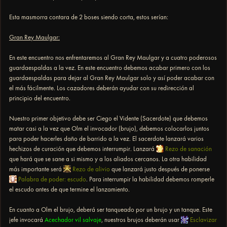
Esta masmorra contara de 2 boses siendo corta, estos serían:
Gran Rey Maulgar:
En este encuentro nos enfrentaremos al Gran Rey Maulgar y a cuatro poderosos
guardaespaldas a la vez. En este encuentro debemos acabar primero con los
guardaespaldas para dejar al Gran Rey Maulgar solo y así poder acabar con
el más fácilmente. Los cazadores deberán ayudar con su redirección al
principio del encuentro.
Nuestro primer objetivo debe ser Ciego el Vidente (Sacerdote) que debemos
matar casi a la vez que Olm el invocador (brujo), debemos colocarlos juntos
para poder hacerles daño de barrido a la vez. El sacerdote lanzará varios
hechizos de curación que debemos interrumpir. Lanzará
Rezo de sanación
que hará que se sane a si mismo y a los aliados cercanos. La otra habilidad
más importante será
Rezo de alivio
que lanzará justo después de ponerse
Palabra de poder: escudo
. Para interrumpir la habilidad debemos romperle
el escudo antes de que termine el lanzamiento.
En cuanto a Olm el brujo, deberá ser tanqueado por un brujo y un tanque. Este
jefe invocará
Acechador vil salvaje
, nuestros brujos deberán usar
Esclavizar