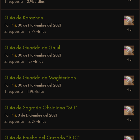
1
respuesta
2,9k
visitas
Guía de Karazhan
Por
Piki
,
30 de Noviembre del 2021
4
respuestas
3,7k
visitas
Guía de Guarida de Gruul
Por
Piki
,
30 de Noviembre del 2021
4
respuestas
2k
visitas
Guia de Guarida de Maghteridon
Por
Piki
,
30 de Noviembre del 2021
1
respuesta
1,9k
visitas
Guia de Sagrario Obsidiana "SO"
Por
Piki
,
3 de Diciembre del 2021
4
respuestas
4,2k
visitas
Guia de Prueba del Cruzado "TOC"