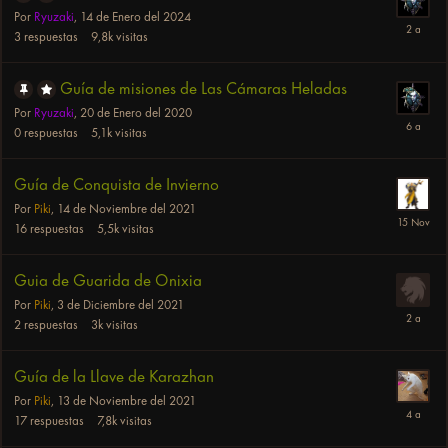
Por
Ryuzaki
,
14 de Enero del 2024
3
respuestas
9,8k
visitas
Guía de misiones de Las Cámaras Heladas
Por
Ryuzaki
,
20 de Enero del 2020
0
respuestas
5,1k
visitas
Guía de Conquista de Invierno
Por
Piki
,
14 de Noviembre del 2021
16
respuestas
5,5k
visitas
Guia de Guarida de Onixia
Por
Piki
,
3 de Diciembre del 2021
2
respuestas
3k
visitas
Guía de la Llave de Karazhan
Por
Piki
,
13 de Noviembre del 2021
17
respuestas
7,8k
visitas