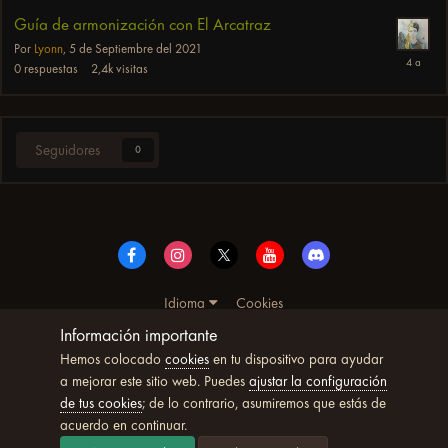
Guía de armonización con El Arcatraz
Por
Lyonn
,
5 de Septiembre del 2021
0
respuestas
2,4k
visitas
Seguidores
0
Idioma
Cookies
© Copyright UltimoWoW™ 2025. Todos los derechos
Información importante
reservados
Hemos colocado
cookies
en tu dispositivo para ayudar
Powered by Invision Community
a mejorar este sitio web. Puedes
ajustar la configuración
de tus cookies
; de lo contrario, asumiremos que estás de
acuerdo en continuar.