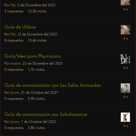
Por
Piki
,
2 de Diciembre del 2021
3
respuestas
12,3k
visitas
Guia de Ulduar
Por
Piki
,
12 de Diciembre del 2021
8
respuestas
13,4k
visitas
Guía/Idea para Phyrrocoris
Por
Anarie
,
23 de Diciembre del 2021
0
respuestas
1,7k
visitas
Guía de armonización con Las Salas Arrasadas
Por
Lyonn
,
21 de Octubre del 2021
0
respuestas
3,9k
visitas
Guía de armonización con Scholomance
Por
Lyonn
,
1 de Octubre del 2021
0
respuestas
3,8k
visitas