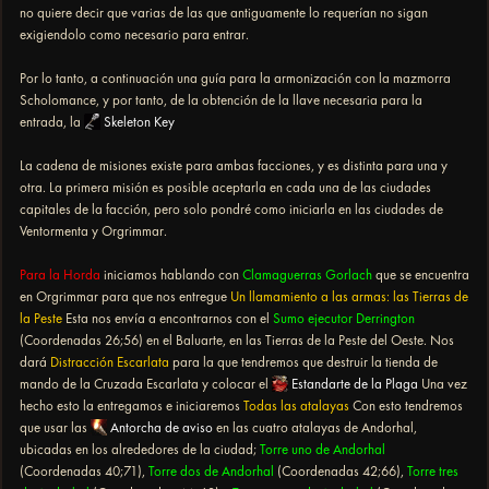
no quiere decir que varias de las que antiguamente lo requerían no sigan
exigiendolo como necesario para entrar.
Por lo tanto, a continuación una guía para la armonización con la mazmorra
Scholomance, y por tanto, de la obtención de la llave necesaria para la
entrada, la
Skeleton Key
La cadena de misiones existe para ambas facciones, y es distinta para una y
otra. La primera misión es posible aceptarla en cada una de las ciudades
capitales de la facción, pero solo pondré como iniciarla en las ciudades de
Ventormenta y Orgrimmar.
Para la Horda
iniciamos hablando con
Clamaguerras Gorlach
que se encuentra
en Orgrimmar para que nos entregue
Un llamamiento a las armas: las Tierras de
la Peste
Esta nos envía a encontrarnos con el
Sumo ejecutor Derrington
(Coordenadas 26;56) en el Baluarte, en las Tierras de la Peste del Oeste. Nos
dará
Distracción Escarlata
para la que tendremos que destruir la tienda de
mando de la Cruzada Escarlata y colocar el
Estandarte de la Plaga
Una vez
hecho esto la entregamos e iniciaremos
Todas las atalayas
Con esto tendremos
que usar las
Antorcha de aviso
en las cuatro atalayas de Andorhal,
ubicadas en los alrededores de la ciudad;
Torre uno de Andorhal
(Coordenadas 40;71),
Torre dos de Andorhal
(Coordenadas 42;66),
Torre tres