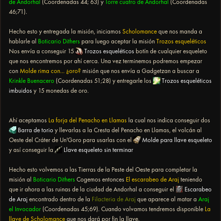
de Andorhal
(Coordenadas 44; 63) y
Torre cuatro de Andorhal
(Coordenadas
46;71).
Hecho esto y entregada la misión, iniciamos
Scholomance
que nos manda a
hablarle al
Boticario Dithers
para luego aceptar la misión
Trozos esqueléticos
Nos envía a conseguir 15
Trozos esqueléticos
botín de cualquier esqueleto
que nos encontremos por ahí cerca. Una vez terminemos podremos empezar
con
Molde rima con... ¿oro?
misión que nos envía a Gadgetzan a buscar a
Krinkle Buenacero
(Coordenadas 51;28) y entregarle los
Trozos esqueléticos
imbuidos
y 15 monedas de oro.
Ahí aceptamos
La forja del Penacho en Llamas
la cual nos indica conseguir dos
Barra de torio
y llevarlas a la Cresta del Penacho en Llamas, el volcán al
Oeste del Cráter de Un'Goro para usarlas con el
Molde para llave esqueleto
y así conseguir la
Llave esqueleto sin terminar
Hecho esto volvemos a las Tierras de la Peste del Oeste para completar la
misión al
Boticario Dithers
Cogemos entonces
El escarabeo de Araj
teniendo
que ir ahora a las ruinas de la ciudad de Andorhal a conseguir el
Escarabeo
de Araj
encontrado dentro de la
Filacteria de Araj
que aparece al matar a
Araj
el Invocador
(Coordenadas 45;69). Cuando volvamos tendremos disponible
La
llave de Scholomance
que nos dará por fin la llave.