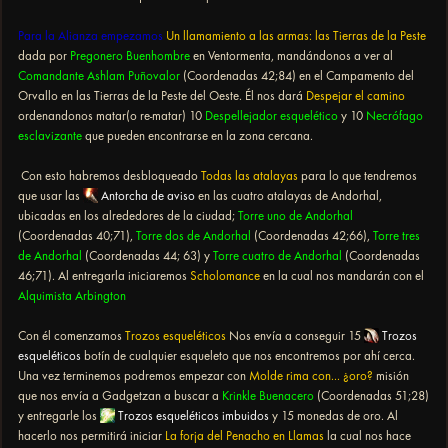
Para la Alianza empezamos
Un llamamiento a las armas: las Tierras de la Peste
dada por
Pregonero Buenhombre
en Ventormenta, mandándonos a ver al
Comandante Ashlam Puñovalor
(Coordenadas 42;84) en el Campamento del
Orvallo en las Tierras de la Peste del Oeste. Él nos dará
Despejar el camino
ordenandonos matar(o re-matar) 10
Despellejador esquelético
y 10
Necrófago
esclavizante
que pueden encontrarse en la zona cercana.
​​​ Con esto habremos desbloqueado
Todas las atalayas
para lo que tendremos
que usar las
Antorcha de aviso
en las cuatro atalayas de Andorhal,
ubicadas en los alrededores de la ciudad;
Torre uno de Andorhal
(Coordenadas 40;71),
Torre dos de Andorhal
(Coordenadas 42;66),
Torre tres
de Andorhal
(Coordenadas 44; 63) y
Torre cuatro de Andorhal
(Coordenadas
46;71). Al entregarla iniciaremos
Scholomance
en la cual nos mandarán con el
Alquimista Arbington
Con él comenzamos
Trozos esqueléticos
Nos envía a conseguir 15
Trozos
esqueléticos
botín de cualquier esqueleto que nos encontremos por ahí cerca.
Una vez terminemos podremos empezar con
Molde rima con... ¿oro?
misión
que nos envía a Gadgetzan a buscar a
Krinkle Buenacero
(Coordenadas 51;28)
y entregarle los
Trozos esqueléticos imbuidos
y 15 monedas de oro. Al
hacerlo nos permitirá iniciar
La forja del Penacho en Llamas
la cual nos hace