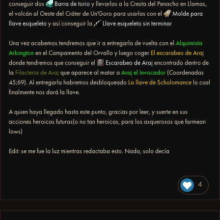
conseguir dos
Barra de torio
y llevarlas a la Cresta del Penacho en Llamas,
el volcán al Oeste del Cráter de Un'Goro para usarlas con el
Molde para
llave esqueleto
y así conseguir la
Llave esqueleto sin terminar
​​​​Una vez acabemos tendremos que ir a entregarla de vuelta con el
Alquimista
Arbington
en el Campamento del Orvallo y luego coger
El escarabeo de Araj
donde tendremos que conseguir el
Escarabeo de Araj
encontrado dentro de
la
Filacteria de Araj
que aparece al matar a
Araj el Invocador
(Coordenadas
45;69). Al entregarla habremos desbloqueado
La llave de Scholomance
lo cual
finalmente nos dará la llave.
A quien haya llegado hasta este punto, gracias por leer, y suerte en sus
acciones heroicas futuras(o no tan heroicas, para los asquerosos que farmean
lows)
Edit: se me fue la luz mientras redactaba esto. Nada, solo decía
4