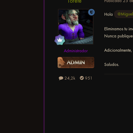
Torete
Publicado
25 d
Hola
@Miguel
Eliminamos tu i
Nunca publiques 
Adicionalmente,
Administrador
Saludos.
24,2k
951