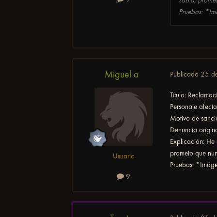
sabía, prome
Pruebas: *I
Miguel a
Publicado
25 d
Título: Reclamac
Personaje afecta
Motivo de sanci
Denuncia origina
Explicación: He
prometo que nun
Usuario
Pruebas: *Imág
9