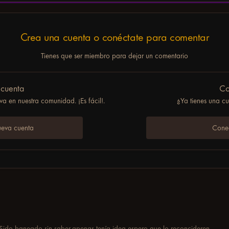
Crea una cuenta o conéctate para comentar
Tienes que ser miembro para dejar un comentario
 cuenta
Co
a en nuestra comunidad. ¡Es fácil!.
¿Ya tienes una c
ueva cuenta
Conec
Sido baneado sin saber,apenas tenía idea espero que lo reconcideren