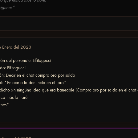
to que nunca más lo haré.
mágenes*
e Enero del 2023
ión del personaje: Elfitogucci
do: Elfitogucci
ón: Decir en el chat compro oro por saldo
l: *Enlace a la denuncia en el foro*
 dicho sin ningúna idea que era baneable (Compro oro por saldo)en el chat 
ca más lo haré.
enes*