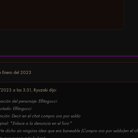
e Enero del 2023
2023 a las 3:31,
Ryuzaki
dijo:
mación del personaje: Elfitogucci
ctado: Elfitogucci
nción: Decir en el chat compro oro por saldo
inal: *Enlace a la denuncia en el foro*
 He dicho sin ningúna idea que era baneable (Compro oro por saldo)en el ch