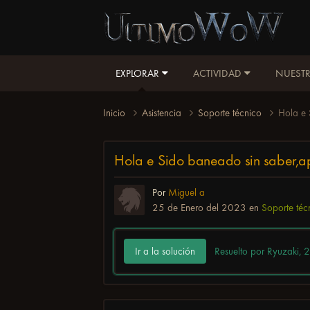
EXPLORAR
ACTIVIDAD
NUESTR
Inicio
Asistencia
Soporte técnico
Hola e 
Hola e Sido baneado sin saber,ap
Por
Miguel a
25 de Enero del 2023
en
Soporte téc
Ir a la solución
Resuelto por Ryuzaki,
2