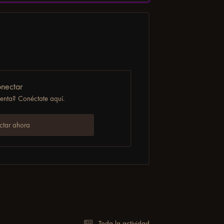
nectar
uenta? Conéctate aquí.
tar ahora
Toda la actividad