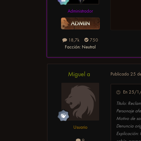
Administrador
18,7k
750
Facción:
Neutral
Miguel a
Publicado
25 d
En 25/1/
Título: Recla
Personaje afe
Motivo de sa
Denuncia orig
Usuario
Explicación:
9