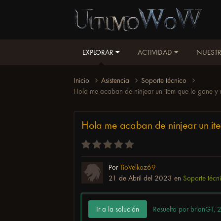
EXPLORAR
ACTIVIDAD
NUESTR
Inicio
Asistencia
Soporte técnico
Hola me acaban de ninjear un item que lo gane y n
Hola me acaban de ninjear un item
Por
TioVelkoz69
21 de Abril del 2023
en
Soporte técn
Ir a la solución
Resuelto por brianGT,
2