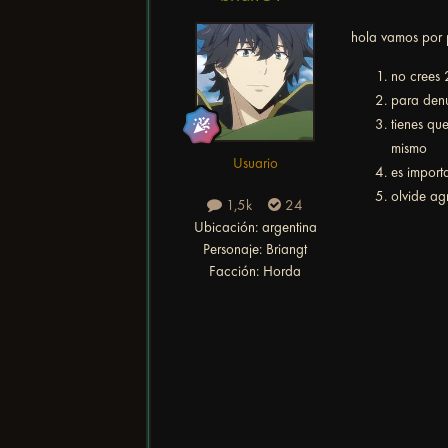
hola vamos por 
no crees 
para denu
tienes qu
mismo
Usuario
es import
olvide ag
1,5k
24
Ubicación:
argentina
Personaje:
Briangt
Facción:
Horda