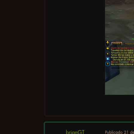
brianGT
Publicado
21 de