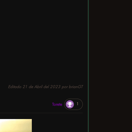
Editado
21 de Abril del 2023
por brianGT
1
Torete