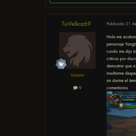
TioVelkoz69
Publicado
21 de
Hola me acaban d
personaje Yangtz
cundo me dijo to
criticas por dis
demostrar que s
insultarme despe
Usuario
sin darme el ite
comentarios
9