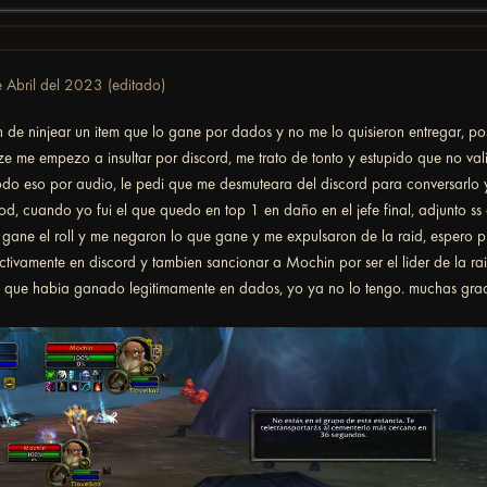
 Abril del 2023
(editado)
e ninjear un item que lo gane por dados y no me lo quisieron entregar, pos
e me empezo a insultar por discord, me trato de tonto y estupido que no va
do eso por audio, le pedi que me desmuteara del discord para conversarlo y s
crod, cuando yo fui el que quedo en top 1 en daño en el jefe final, adjunto s
i gane el roll y me negaron lo que gane y me expulsaron de la raid, espero
ctivamente en discord y tambien sancionar a Mochin por ser el lider de la rai
m que habia ganado legitimamente en dados, yo ya no lo tengo. muchas gracia