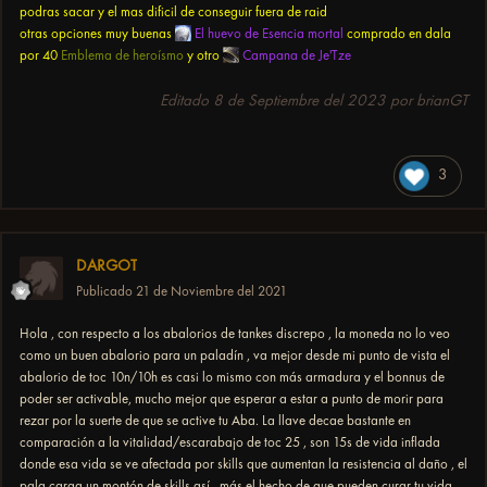
podras sacar y el mas dificil de conseguir fuera de raid
otras opciones muy buenas
El huevo de Esencia mortal
comprado en dala
por 40
Emblema de heroísmo
y otro
Campana de Je'Tze
Editado
8 de Septiembre del 2023
por brianGT
3
DARGOT
Publicado
21 de Noviembre del 2021
Hola , con respecto a los abalorios de tankes discrepo , la moneda no lo veo
como un buen abalorio para un paladín , va mejor desde mi punto de vista el
abalorio de toc 10n/10h es casi lo mismo con más armadura y el bonnus de
poder ser activable, mucho mejor que esperar a estar a punto de morir para
rezar por la suerte de que se active tu Aba. La llave decae bastante en
comparación a la vitalidad/escarabajo de toc 25 , son 15s de vida inflada
donde esa vida se ve afectada por skills que aumentan la resistencia al daño , el
pala carga un montón de skills así , más el hecho de que pueden curar tu vida