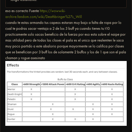
eso es correcto Fuente
https://wowwiki-
archive.fandom.com/wiki/Deathbringer%27s_Will
cuando te estas armando tus capeos estaran muy bajo a falta de ropa por lo
cual te podras sacar ventaja a 2 de los 3 buff ya cuando tienes tu t10
practicamente solo sacas beneficio de la fuerza por eso esta sobre el naipe por
mas utilidad pero de todas las clases el pala es el unico que realemten le saca
muy poco partido a este abalorio porque mayormente se lo califica por clases
que se benefician por 3 buff los de solamente 2 buffos y los de 1 que son el pala
chaman y rogue asesinato