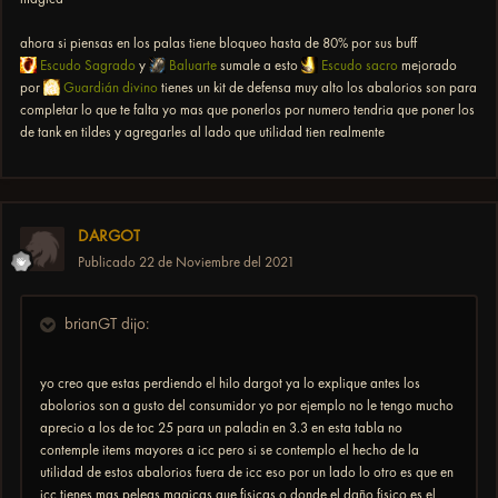
ahora si piensas en los palas tiene bloqueo hasta de 80% por sus buff
Escudo Sagrado
y
Baluarte
sumale a esto
Escudo sacro
mejorado
por
Guardián divino
tienes un kit de defensa muy alto los abalorios son para
completar lo que te falta yo mas que ponerlos por numero tendria que poner los
de tank en tildes y agregarles al lado que utilidad tien realmente
DARGOT
Publicado
22 de Noviembre del 2021
brianGT dijo:
yo creo que estas perdiendo el hilo dargot ya lo explique antes los
abolorios son a gusto del consumidor yo por ejemplo no le tengo mucho
aprecio a los de toc 25 para un paladin en 3.3 en esta tabla no
contemple items mayores a icc pero si se contemplo el hecho de la
utilidad de estos abalorios fuera de icc eso por un lado lo otro es que en
icc tienes mas peleas magicas que fisicas o donde el daño fisico es el