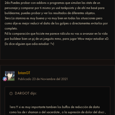
2do:Puedes probar con addons o programas que simulan las stats de un
personaje y comparar por ti mismo yo usé tankpoints y de ahí me basé para
buildearme, puedes probar y ver los resultados de diferentes objetos.
3ero:La stamina es muy buena y va muy bien en todas las situaciones pero
como dije es mejor reducir el daño de los golpes o directamentes evitarlos por
completo.
Pd:la comparación que hiciste me parece ridícula no vas a avanzar en la vida
por buildear bien un pj de un jueguito mmo, para jugar Wow mejor estudiar xD.
(lo dice alguien que odia estudiar :"v)
brianGT
Publicado
23 de Noviembre del 2021
DARGOT dijo:
1ero:Y si es muy importante tambien los buffos de reducción de daño
como los de r shaman o del sacerdote , o la supresión de dolor del disci ,