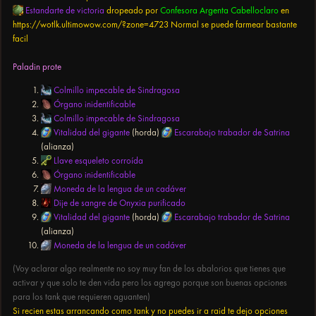
Estandarte de victoria
dropeado por
Confesora Argenta Cabelloclaro
en
https://wotlk.ultimowow.com/?zone=4723
Normal se puede farmear bastante
facil
Paladin prote
Colmillo impecable de Sindragosa
Órgano inidentificable
Colmillo impecable de Sindragosa
Vitalidad del gigante
(horda)
Escarabajo trabador de Satrina
(alianza)
Llave esqueleto corroída
Órgano inidentificable
Moneda de la lengua de un cadáver
Dije de sangre de Onyxia purificado
Vitalidad del gigante
(horda)
Escarabajo trabador de Satrina
(alianza)
Moneda de la lengua de un cadáver
(Voy aclarar algo realmente no soy muy fan de los abalorios que tienes que
activar y que solo te den vida pero los agrego porque son buenas opciones
para los tank que requieren aguanten)
Si recien estas arrancando como tank y no puedes ir a raid te dejo opciones