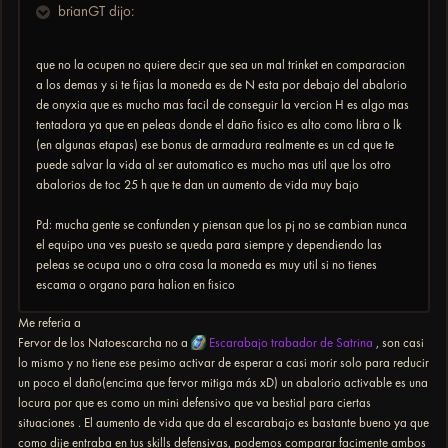
brianGT dijo:
que no la ocupen no quiere decir que sea un mal trinket en comparacion
a los demas y si te fijas la moneda es de N esta por debajo del abalorio
de onyxia que es mucho mas facil de conseguir la vercion H es algo mas
tentadora ya que en peleas donde el daño fisico es alto como libra o lk
(en algunas etapas) ese bonus de armadura realmente es un cd que te
puede salvar la vida al ser automatico es mucho mas util que los otro
abalorios de toc 25 h que te dan un aumento de vida muy bajo
Pd: mucha gente se confunden y piensan que los pj no se cambian nunca
el equipo una ves puesto se queda para siempre y dependiendo las
peleas se ocupa uno o otra cosa la moneda es muy util si no tienes
escama o organo para halion en fisico
Me referia a
Fervor de los Natoescarcha no a
Escarabajo trabador de Satrina
, son casi
lo mismo y no tiene ese pesimo activar de esperar a casi morir solo para reducir
un poco el daño(encima que fervor mitiga más xD) un abalorio activable es una
locura por que es como un mini defensivo que va bestial para ciertas
situaciones . El aumento de vida que da el escarabajo es bastante bueno ya que
como dije entraba en tus skills defensivas, podemos comparar facimente ambos