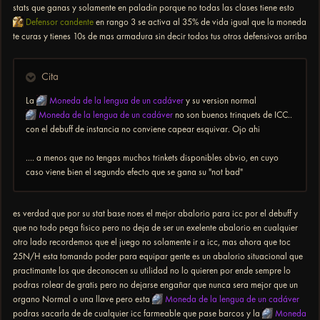
stats que ganas y solamente en paladin porque no todas las clases tiene esto
Defensor candente
en rango 3 se activa al 35% de vida igual que la moneda
te curas y tienes 10s de mas armadura sin decir todos tus otros defensivos arriba
Cita
La
Moneda de la lengua de un cadáver
y su version normal
Moneda de la lengua de un cadáver
no son buenos trinquets de ICC..
con el debuff de instancia no conviene capear esquivar. Ojo ahi
.... a menos que no tengas muchos trinkets disponibles obvio, en cuyo
caso viene bien el segundo efecto que se gana su "not bad"
es verdad que por su stat base noes el mejor abalorio para icc por el debuff y
que no todo pega fisico pero no deja de ser un exelente abalorio en cualquier
otro lado recordemos que el juego no solamente ir a icc, mas ahora que toc
25N/H esta tomando poder para equipar gente es un abalorio situacional que
practimante los que deconocen su utilidad no lo quieren por ende sempre lo
podras rolear de gratis pero no dejarse engañar que nunca sera mejor que un
organo Normal o una llave pero esta
Moneda de la lengua de un cadáver
podras sacarla de de cualquier icc farmeable que pase barcos y la
Moneda