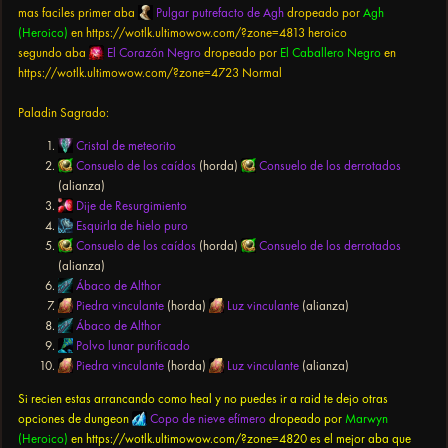
mas faciles primer aba
Pulgar putrefacto de Agh
dropeado por
Agh
(Heroico)
en
https://wotlk.ultimowow.com/?zone=4813
heroico
segundo aba
El Corazón Negro
dropeado por
El Caballero Negro
en
https://wotlk.ultimowow.com/?zone=4723
Normal
Paladin Sagrado:
Cristal de meteorito
Consuelo de los caídos
(horda)
Consuelo de los derrotados
(alianza)
Dije de Resurgimiento
Esquirla de hielo puro
Consuelo de los caídos
(horda)
Consuelo de los derrotados
(alianza)
Ábaco de Althor
Piedra vinculante
(horda)
Luz vinculante
(alianza)
Ábaco de Althor
Polvo lunar purificado
Piedra vinculante
(horda)
Luz vinculante
(alianza)
Si recien estas arrancando como heal y no puedes ir a raid te dejo otras
opciones de dungeon
Copo de nieve efímero
dropeado por
Marwyn
(Heroico)
en
https://wotlk.ultimowow.com/?zone=4820
es el mejor aba que