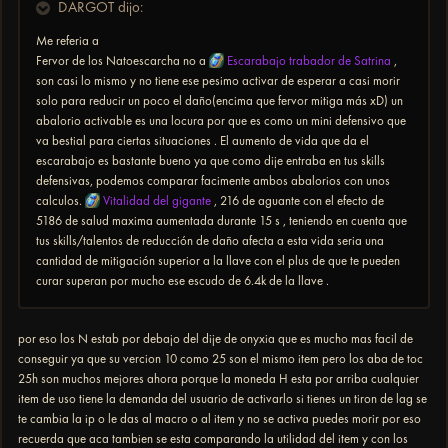
DARGOT dijo:
Me referia a
Fervor de los Natoescarcha no a
Escarabajo trabador de Satrina
,
son casi lo mismo y no tiene ese pesimo activar de esperar a casi morir
solo para reducir un poco el daño(encima que fervor mitiga más xD) un
abalorio activable es una locura por que es como un mini defensivo que
va bestial para ciertas situaciones . El aumento de vida que da el
escarabajo es bastante bueno ya que como dije entraba en tus skills
defensivas, podemos comparar facimente ambos abalorios con unos
calculos.
Vitalidad del gigante
, 216 de aguante con el efecto de
5186 de salud maxima aumentada durante 15 s , teniendo en cuenta que
tus skills/talentos de reducción de daño afecta a esta vida seria una
cantidad de mitigación superior a la llave con el plus de que te pueden
curar superan por mucho ese escudo de 6.4k de la llave .
por eso los N estab por debajo del dije de onyxia que es mucho mas facil de
conseguir ya que su vercion 10 como 25 son el mismo item pero los aba de toc
25h son muchos mejores ahora porque la moneda H esta por arriba cualquier
item de uso tiene la demanda del usuario de activarlo si tienes un tiron de lag se
te cambia la ip o le das al macro o al item y no se activa puedes morir por eso
recuerda que aca tambien se esta comparando la utilidad del item y con los