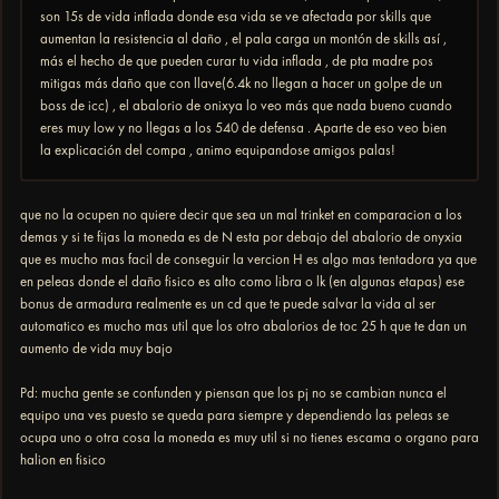
son 15s de vida inflada donde esa vida se ve afectada por skills que
aumentan la resistencia al daño , el pala carga un montón de skills así ,
más el hecho de que pueden curar tu vida inflada , de pta madre pos
mitigas más daño que con llave(6.4k no llegan a hacer un golpe de un
boss de icc) , el abalorio de onixya lo veo más que nada bueno cuando
eres muy low y no llegas a los 540 de defensa . Aparte de eso veo bien
la explicación del compa , animo equipandose amigos palas!
que no la ocupen no quiere decir que sea un mal trinket en comparacion a los
demas y si te fijas la moneda es de N esta por debajo del abalorio de onyxia
que es mucho mas facil de conseguir la vercion H es algo mas tentadora ya que
en peleas donde el daño fisico es alto como libra o lk (en algunas etapas) ese
bonus de armadura realmente es un cd que te puede salvar la vida al ser
automatico es mucho mas util que los otro abalorios de toc 25 h que te dan un
aumento de vida muy bajo
Pd: mucha gente se confunden y piensan que los pj no se cambian nunca el
equipo una ves puesto se queda para siempre y dependiendo las peleas se
ocupa uno o otra cosa la moneda es muy util si no tienes escama o organo para
halion en fisico