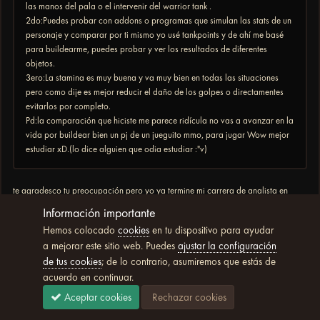
las manos del pala o el intervenir del warrior tank .
2do:Puedes probar con addons o programas que simulan las stats de un
personaje y comparar por ti mismo yo usé tankpoints y de ahí me basé
para buildearme, puedes probar y ver los resultados de diferentes
objetos.
3ero:La stamina es muy buena y va muy bien en todas las situaciones
pero como dije es mejor reducir el daño de los golpes o directamentes
evitarlos por completo.
Pd:la comparación que hiciste me parece ridícula no vas a avanzar en la
vida por buildear bien un pj de un jueguito mmo, para jugar Wow mejor
estudiar xD.(lo dice alguien que odia estudiar :"v)
te agradesco tu preocupación pero yo ya termine mi carrera de analista en
informatica hace 5 años ahora viendo que te quedaste sin argumento porque
Información importante
sacas algo fuera de wow cuando el post el foro y todo lo demas es sobre el
Hemos colocado
cookies
en tu dispositivo para ayudar
juego ya paso de querer explicarte porque eres de esas personas que por mas
a mejorar este sitio web. Puedes
ajustar la configuración
que uno le muestre el gato negro seguirá diciendo que es blanco y esta sucio, la
de tus cookies
; de lo contrario, asumiremos que estás de
guia la saque en base a mis años de juego en esta vercion que son 11 y
acuerdo en continuar.
maineando paladin tank y toda la informacion es a base de testear cada build y
talento en diferentes situaciones y claro aprendiendo de otra gente que lo juego
Aceptar cookies
Rechazar cookies
en su momento en retail. no ocupando addons armado por un tercero que
puede o no tener razon porque nunca dejan la fuenta de su informacion