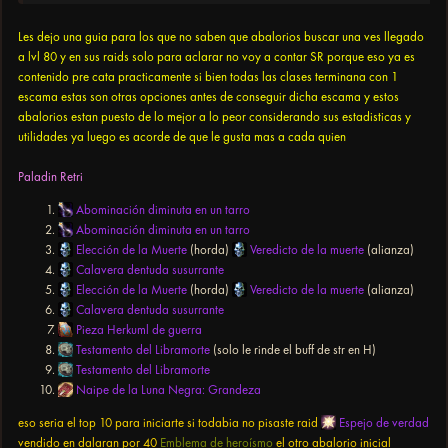
Les dejo una guia para los que no saben que abalorios buscar una ves llegado
a lvl 80 y en sus raids solo para aclarar no voy a contar SR porque eso ya es
contenido pre cata practicamente si bien todas las clases terminana con 1
escama estas son otras opciones antes de conseguir dicha escama y estos
abalorios estan puesto de lo mejor a lo peor considerando sus estadisticas y
utilidades ya luego es acorde de que le gusta mas a cada quien
Paladin Retri
Abominación diminuta en un tarro
Abominación diminuta en un tarro
Elección de la Muerte
(horda)
Veredicto de la muerte
(alianza)
Calavera dentuda susurrante
Elección de la Muerte
(horda)
Veredicto de la muerte
(alianza)
Calavera dentuda susurrante
Pieza Herkuml de guerra
Testamento del Libramorte
(solo le rinde el buff de str en H)
Testamento del Libramorte
Naipe de la Luna Negra: Grandeza
eso seria el top 10 para iniciarte si todabia no pisaste raid
Espejo de verdad
vendido en dalaran por 40
Emblema de heroísmo
el otro abalorio inicial