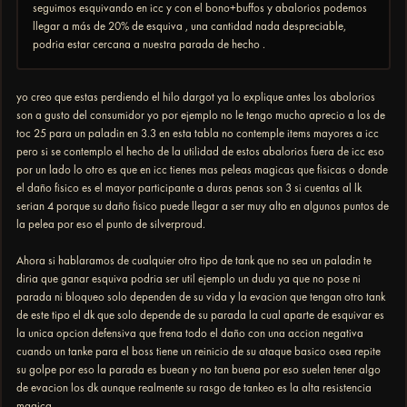
seguimos esquivando en icc y con el bono+buffos y abalorios podemos
llegar a más de 20% de esquiva , una cantidad nada despreciable,
podria estar cercana a nuestra parada de hecho .
yo creo que estas perdiendo el hilo dargot ya lo explique antes los abolorios
son a gusto del consumidor yo por ejemplo no le tengo mucho aprecio a los de
toc 25 para un paladin en 3.3 en esta tabla no contemple items mayores a icc
pero si se contemplo el hecho de la utilidad de estos abalorios fuera de icc eso
por un lado lo otro es que en icc tienes mas peleas magicas que fisicas o donde
el daño fisico es el mayor participante a duras penas son 3 si cuentas al lk
serian 4 porque su daño fisico puede llegar a ser muy alto en algunos puntos de
la pelea por eso el punto de silverproud.
Ahora si hablaramos de cualquier otro tipo de tank que no sea un paladin te
diria que ganar esquiva podria ser util ejemplo un dudu ya que no pose ni
parada ni bloqueo solo dependen de su vida y la evacion que tengan otro tank
de este tipo el dk que solo depende de su parada la cual aparte de esquivar es
la unica opcion defensiva que frena todo el daño con una accion negativa
cuando un tanke para el boss tiene un reinicio de su ataque basico osea repite
su golpe por eso la parada es buean y no tan buena por eso suelen tener algo
de evacion los dk aunque realmente su rasgo de tankeo es la alta resistencia
magica