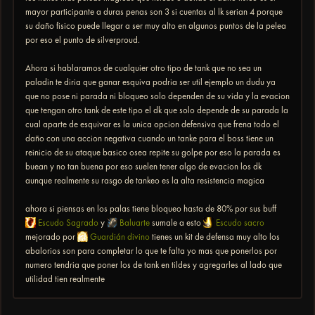
mayor participante a duras penas son 3 si cuentas al lk serian 4 porque
su daño fisico puede llegar a ser muy alto en algunos puntos de la pelea
por eso el punto de silverproud.
Ahora si hablaramos de cualquier otro tipo de tank que no sea un
paladin te diria que ganar esquiva podria ser util ejemplo un dudu ya
que no pose ni parada ni bloqueo solo dependen de su vida y la evacion
que tengan otro tank de este tipo el dk que solo depende de su parada la
cual aparte de esquivar es la unica opcion defensiva que frena todo el
daño con una accion negativa cuando un tanke para el boss tiene un
reinicio de su ataque basico osea repite su golpe por eso la parada es
buean y no tan buena por eso suelen tener algo de evacion los dk
aunque realmente su rasgo de tankeo es la alta resistencia magica
ahora si piensas en los palas tiene bloqueo hasta de 80% por sus buff
Escudo Sagrado
y
Baluarte
sumale a esto
Escudo sacro
mejorado por
Guardián divino
tienes un kit de defensa muy alto los
abalorios son para completar lo que te falta yo mas que ponerlos por
numero tendria que poner los de tank en tildes y agregarles al lado que
utilidad tien realmente