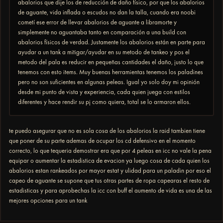
abalorios que dije los de reducción de daño físico, por que los abalorios
de aguante, vida inflada o escudos no dan la talla, cuando era noobi
cometí ese error de llevar abalorios de aguante a libramorte y
simplemente no aguantaba tanto en comparación a una build con
abalorios físicos de verdad. Justamente los abalorios están en parte para
ayudar a un tank a mitigar/ayudar en su metodo de tankeo y pos el
metodo del pala es reducir en pequeñas cantidades el daño, justo lo que
tenemos con esto items. Muy buenas herramientas tenemos los paladines
pero no son suficientes en algunas peleas. Igual yo solo doy mi opinión
desde mi punto de vista y experiencia, cada quien juega con estilos
diferentes y hace rendir su pj como quiera, total se lo armaron ellos.
te puedo asegurar que no es sola cosa de los abalorios la raid tambien tiene
que poner de su parte ademas de ocupar los cd defensivo en el momento
correcto, lo que tequeria demostrar era que por 4 peleas en icc no vale la pena
equipar o aumentar la estadistica de evacion ya luego cosa de cada quien los
abalorios estan rankeados por mayor estat y ulidad para un paladin por eso el
capeo de aguante se supone que tus otras partes de ropa capearas el resto de
estadisticas y para aprobechas la icc con buff el aumento de vida es una de las
mejores opciones para un tank