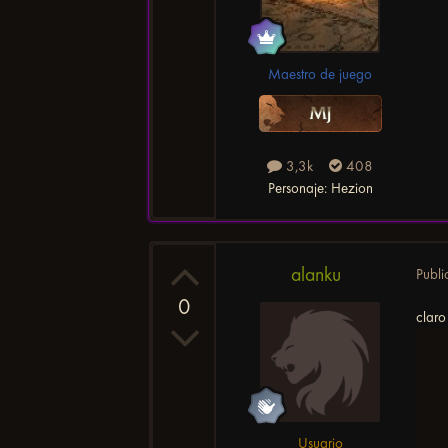
Maestro de juego
3,3k
408
Personaje:
Hezion
alanku
Publ
0
claro
Usuario