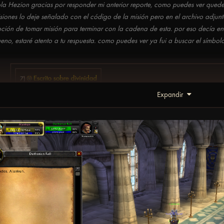
la Hezion gracias por responder mi anterior reporte, como puedes ver qued
siones lo deje señalado con el código de la misión pero en el archivo adju
ción de tomar misión para terminar con la cadena de esta. por eso decía en
eno, estaré atento a tu respuesta. como puedes ver ya fui a buscar el símb
Expandir