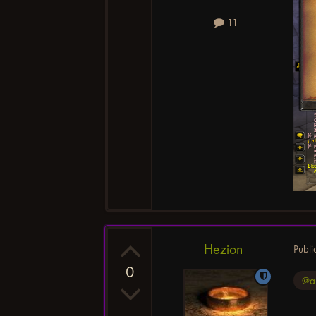
11
Hezion
Publ
0
@a