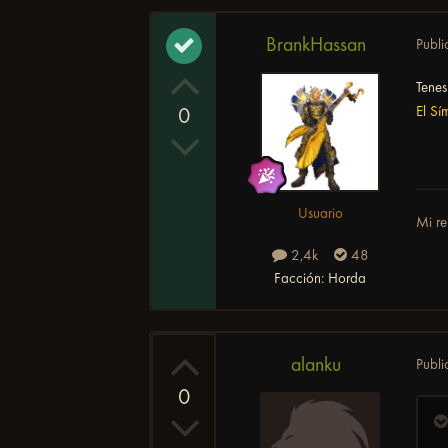
BrankHassan
Publ
Tenes
El Sí
0
Usuario
Mi re
2,4k
48
Facción:
Horda
alanku
Publ
0