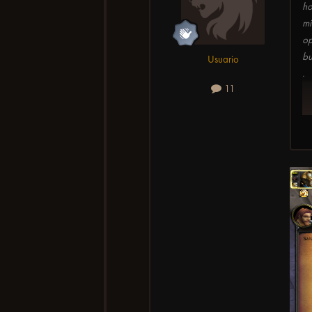
ho
mi
op
bu
Usuario
.
11