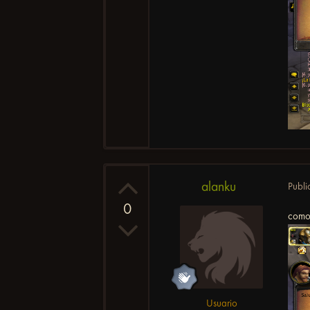
alanku
Publ
0
como 
Usuario