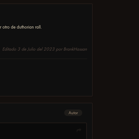
 otro de duthorian rall.
Editado
3 de Julio del 2023
por BrankHassan
Autor