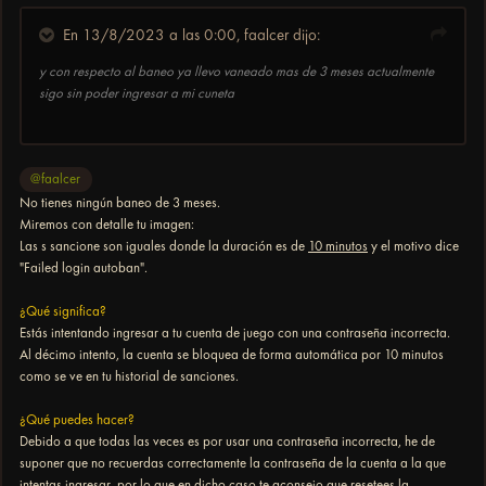
En 13/8/2023 a las 0:00,
faalcer
dijo:
y con respecto al baneo ya llevo vaneado mas de 3 meses actualmente
sigo sin poder ingresar a mi cuneta
@faalcer
No tienes ningún baneo de 3 meses.
Miremos con detalle tu imagen:
Las s sancione son iguales donde la duración es de
10 minutos
y el motivo dice
"Failed login autoban".
¿Qué significa?
Estás intentando ingresar a tu cuenta de juego con una contraseña incorrecta.
Al décimo intento, la cuenta se bloquea de forma automática por 10 minutos
como se ve en tu historial de sanciones.
¿Qué puedes hacer?
Debido a que todas las veces es por usar una contraseña incorrecta, he de
suponer que no recuerdas correctamente la contraseña de la cuenta a la que
intentas ingresar, por lo que en dicho caso te aconsejo que resetees la