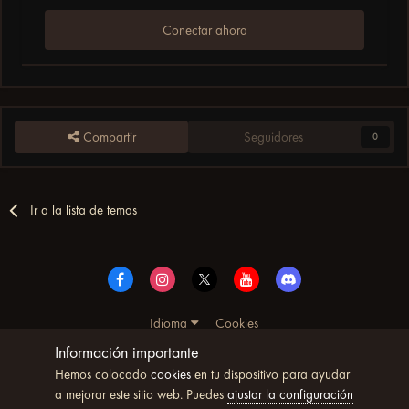
Conectar ahora
Compartir
Seguidores
0
Ir a la lista de temas
Idioma
Cookies
© Copyright UltimoWoW™ 2025. Todos los derechos
Información importante
reservados
Hemos colocado
cookies
en tu dispositivo para ayudar
Powered by Invision Community
a mejorar este sitio web. Puedes
ajustar la configuración