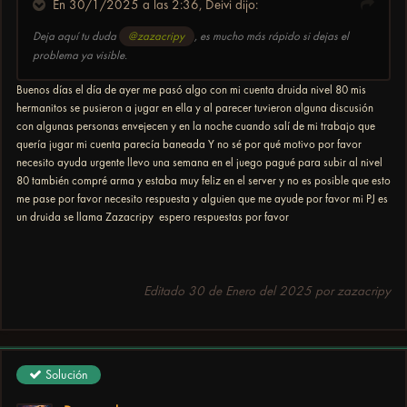
En 30/1/2025 a las 2:36,
Deivi
dijo:
Deja aquí tu duda
@zazacripy
, es mucho más rápido si dejas el
problema ya visible.
Buenos días el día de ayer me pasó algo con mi cuenta druida nivel 80 mis
hermanitos se pusieron a jugar en ella y al parecer tuvieron alguna discusión
con algunas personas envejecen y en la noche cuando salí de mi trabajo que
quería jugar mi cuenta parecía baneada Y no sé por qué motivo por favor
necesito ayuda urgente llevo una semana en el juego pagué para subir al nivel
80 también compré arma y estaba muy feliz en el server y no es posible que esto
me pase por favor necesito respuesta y alguien que me ayude por favor mi PJ es
un druida se llama Zazacripy espero respuestas por favor
Editado
30 de Enero del 2025
por zazacripy
Solución