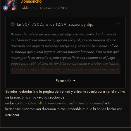
Donmoncho
Publicado
30 de Enero del 2025
En 30/1/2025 a las 12:39,
zazacripy
dijo:
Buenos días el día de ayer me pasó algo con mi cuenta druida nivel 80
mis hermanitos se pusieron a jugar en ella y al parecer tuvieron alguna
discusión con algunas personas envejecen y en la noche cuando salí de
mi trabajo que quería jugar mi cuenta parecía baneada Y no sé por qué
motivo por favor necesito ayuda urgente llevo una semana en el juego
pagué para subir al nivel 80 también compré arma y estaba muy feliz en
el server y no es posible que esto me pase por favor necesito respuesta y
alguien que me ayude por favor mi PJ es un druida se llama Zazacripy
Expandir
espero respuestas por favor
Saludos, deberías ir a la pagina del served y entrar tu cuenta para ver el motivo
de la sanción o si no ve a la sección de
reclamos
https://foro.ultimowow.com/forum/140-reclamaciones/
si tu
hermanitos tuvieron una discusión lo mas probable es que la hallan hecho una
denuncia