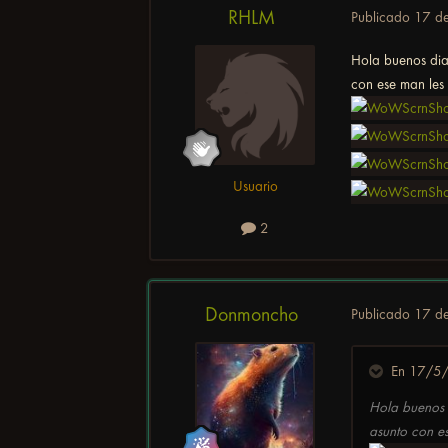
RHLM
Publicado
17 d
Hola buenos dias
con ese man les 
Usuario
2
Donmoncho
Publicado
17 d
En 17/5/
Hola buenos d
asunto con es