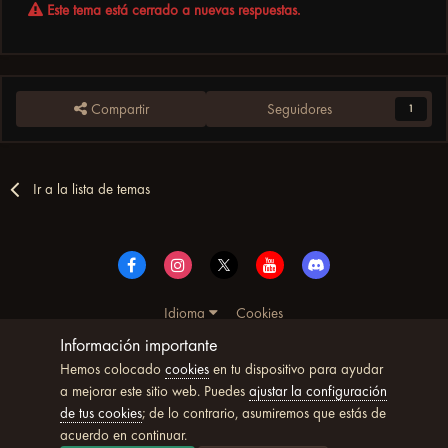
Este tema está cerrado a nuevas respuestas.
Compartir
Seguidores
1
Ir a la lista de temas
Idioma
Cookies
© Copyright UltimoWoW™ 2025. Todos los derechos
Información importante
reservados
Hemos colocado
cookies
en tu dispositivo para ayudar
Powered by Invision Community
a mejorar este sitio web. Puedes
ajustar la configuración
de tus cookies
; de lo contrario, asumiremos que estás de
acuerdo en continuar.