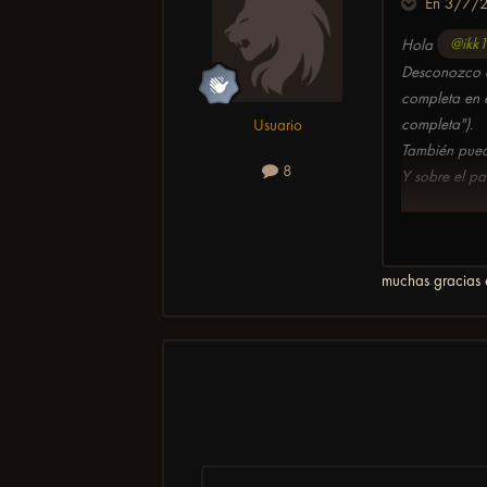
En 3/7/2
Hola
@ikk
Desconozco es
completa en 
completa").
Usuario
También puede
8
Y sobre el p
muchas gracias 