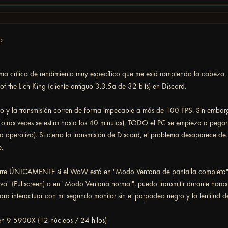
o
ma crítico de rendimiento muy específico que me está rompiendo la cabeza.
of the Lich King (cliente antiguo 3.3.5a de 32 bits) en Discord.
uego y la transmisión corren de forma impecable a más de 100 FPS. Sin embarg
 otras veces se estira hasta los 40 minutos), TODO el PC se empieza a pegar y
ma operativo). Si cierro la transmisión de Discord, el problema desaparece d
e.
rre ÚNICAMENTE si el WoW está en "Modo Ventana de pantalla completa" (
va" (Fullscreen) o en "Modo Ventana normal", puedo transmitir durante horas 
a interactuar con mi segundo monitor sin el parpadeo negro y la lentitud de
 9 5900X (12 núcleos / 24 hilos)