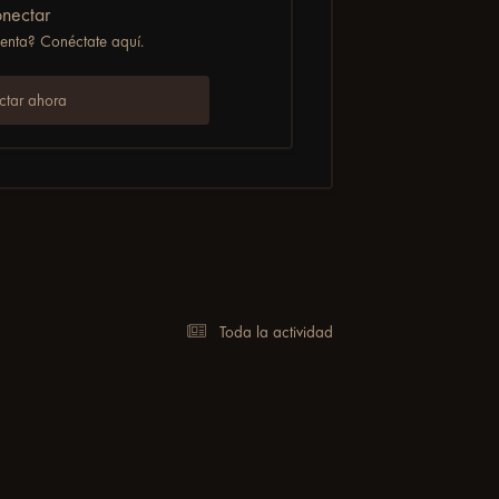
nectar
uenta? Conéctate aquí.
 persona o creador de contenido en el server
tar ahora
Toda la actividad