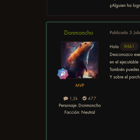
¿Alguien ha logr
Donmoncho
Publicado
3 Juli
Hola
@ikk1
Desconozco ese 
en el ejecutable
También puedes i
Y sobre el parc
MVP
1,3k
477
Personaje:
Donmoncho
Facción:
Neutral