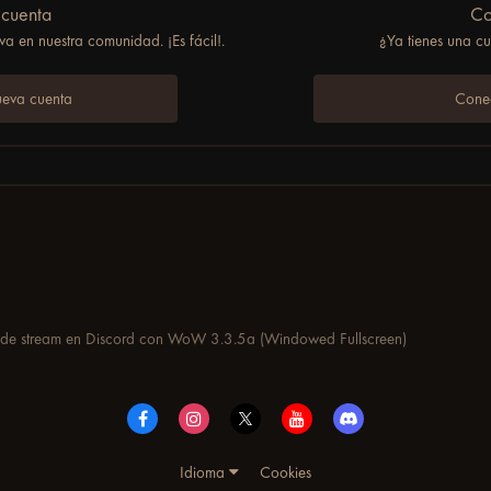
 cuenta
Co
a en nuestra comunidad. ¡Es fácil!.
¿Ya tienes una c
 que te pueda funcionar. Si no te funciona, creo que deberías buscar a una
 ver si tuvo un problema similar y que lo haya arreglado.
ueva cuenta
Conec
min de stream en Discord con WoW 3.3.5a (Windowed Fullscreen)
Idioma
Cookies