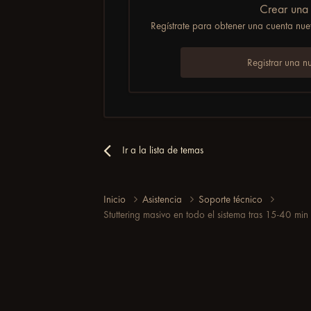
Crear una
Regístrate para obtener una cuenta nuev
No te aseguro
y coméntale a
Registrar una n
Ir a la lista de temas
Inicio
Asistencia
Soporte técnico
Stuttering masivo en todo el sistema tras 15-40 