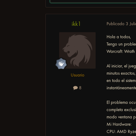
ikk1
Publicado
3 Juli
Hola a todos,
Tengo un proble
Warcraft: Wrath 
Al iniciar, el j
minutos exactos,
Usuario
en todo el siste
instantáneament
8
El problema ocu
completa exclusi
modo ventana par
Mi Hardware:
CPU: AMD Ryzen