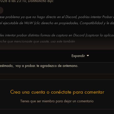
026 a las 23:10,
Donmoncho
dijo:
1
e problema ya que no hago directo en el Discord, podrías intentar Probar d
el ejecutable de WoW (clic derecho en propiedades, Compatibilidad y le das
s intentar probar distintas formas de captura en Discord (capturar la aplicac
arche que mencionaste que usaste, usa este también
Expandir
estimado, voy a probar. te agradezco de antemano.
Crea una cuenta o conéctate para comentar
Tienes que ser miembro para dejar un comentario