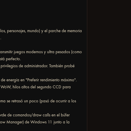
elos, personajes, mundo) y el parche de memoria
.
ansmitir juegos modernos y ultra pesados (como
stá perfecto.
 privilegios de administrador. También probé
de energía en "Preferir rendimiento máximo".
ra WoW, hilos altos del segundo CCD para
ma se retrasó un poco (pasó de ocurrir a los
sborde de comandos/draw calls en el búfer
ndow Manager) de Windows 11 junto a la