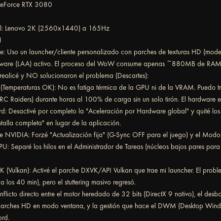
eForce RTX 3080
pal: Lenovo 2K (2560x1440) a 165Hz
1
nte: Uso un launcher/cliente personalizado con parches de texturas HD (mod
Aware (LAA) activo. El proceso del WoW consume apenas ~880MB de RAM
realicé y NO solucionaron el problema (Descartes):
Temperaturas OK): No es fatiga térmica de la GPU ni de la VRAM. Puedo tr
RC Raiders) durante horas al 100% de carga sin un solo tirón. El hardware e
rd: Desactivé por completo la "Aceleración por Hardware global" y quité los
alla completa" en lugar de la aplicación.
e NVIDIA: Forzé "Actualización fija" (G-Sync OFF para el juego) y el Modo 
PU: Separé los hilos en el Administrador de Tareas (núcleos bajos pares pa
(Vulkan): Activé el parche DXVK/API Vulkan que trae mi launcher. El proble
a los 40 min), pero el stuttering masivo regresó.
nflicto directo entre el motor heredado de 32 bits (DirectX 9 nativo), el de
 parches HD en modo ventana, y la gestión que hace el DWM (Desktop Wi
ord.