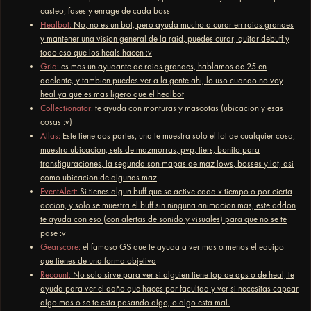
casteo, fases y enrage de cada boss
Healbot:
No, no es un bot, pero ayuda mucho a curar en raids grandes
y mantener una vision general de la raid, puedes curar, quitar debuff y
todo eso que los heals hacen :v
Grid:
es mas un ayudante de raids grandes, hablamos de 25 en
adelante, y tambien puedes ver a la gente ahi, lo uso cuando no voy
heal ya que es mas ligero que el healbot
Collectionator:
te ayuda con monturas y mascotas (ubicacion y esas
cosas :v)
Atlas:
Este tiene dos partes, una te muestra solo el lot de cualquier cosa,
muestra ubicacion, sets de mazmorras, pvp, tiers, bonito para
transfiguraciones, la segunda son mapas de maz lows, bosses y lot, asi
como ubicacion de algunas maz
EventAlert:
Si tienes algun buff que se active cada x tiempo o por cierta
accion, y solo se muestra el buff sin ninguna animacion mas, este addon
te ayuda con eso (con alertas de sonido y visuales) para que no se te
pase :v
Gearscore:
el famoso GS que te ayuda a ver mas o menos el equipo
que tienes de una forma objetiva
Recount:
No solo sirve para ver si alguien tiene top de dps o de heal, te
ayuda para ver el daño que haces por facultad y ver si necesitas capear
algo mas o se te esta pasando algo, o algo esta mal.