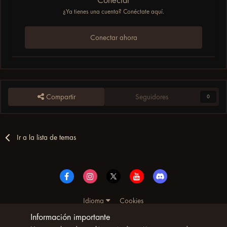
Conectar
¿Ya tienes una cuenta? Conéctate aquí.
Conectar ahora
Compartir
Seguidores
0
Ir a la lista de temas
Idioma
Cookies
© Copyright UltimoWoW™ 2025. Todos los derechos
Información importante
reservados