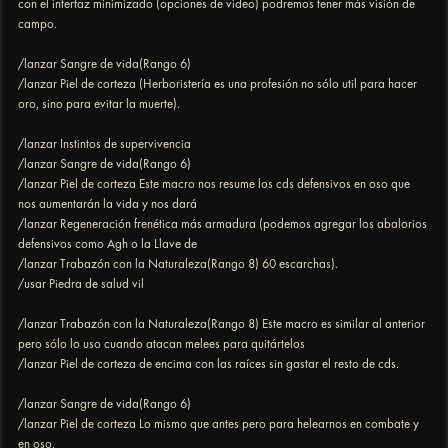
con el interfaz minimizado (opciones de video) podremos tener más visión de
campo.
/lanzar Sangre de vida(Rango 6)
/lanzar Piel de corteza (Herboristería es una profesión no sólo util para hacer
oro, sino para evitar la muerte).
/lanzar Instintos de supervivencia
/lanzar Sangre de vida(Rango 6)
/lanzar Piel de corteza Este macro nos resume los cds defensivos en oso que
nos aumentarán la vida y nos dará
/lanzar Regeneración frenética más armadura (podemos agregar los abalorios
defensivos como Agh o la Llave de
/lanzar Trabazón con la Naturaleza(Rango 8) 60 escarchas).
/usar Piedra de salud vil
/lanzar Trabazón con la Naturaleza(Rango 8) Este macro es similar al anterior
pero sólo lo uso cuando atacan melees para quitártelos
/lanzar Piel de corteza de encima con las raíces sin gastar el resto de cds.
/lanzar Sangre de vida(Rango 6)
/lanzar Piel de corteza Lo mismo que antes pero para helearnos en combate y
en oso.