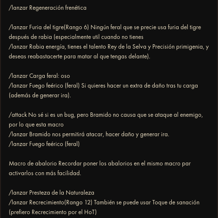
/lanzar Regeneración frenética
/lanzar Furia del tigre(Rango 6) Ningún feral que se precie usa furia del tigre
después de rabia (especialmente util cuando no tienes
/lanzar Rabia energía, tienes el talento Rey de la Selva y Precisión primigenia, y
deseas reabastacerte para matar al que tengas delante).
/lanzar Carga feral: oso
/lanzar Fuego feérico (feral) Si quieres hacer un extra de daño tras tu carga
(además de generar ira).
/attack No sé si es un bug, pero Bramido no causa que se ataque al enemigo,
por lo que esta macro
/lanzar Bramido nos permitirá atacar, hacer daño y generar ira.
/lanzar Fuego feérico (feral)
Macro de abalorio Recordar poner los abalorios en el mismo macro par
activarlos con más facilidad.
/lanzar Presteza de la Naturaleza
/lanzar Recrecimiento(Rango 12) También se puede usar Toque de sanación
(prefiero Recrecimiento por el HoT)