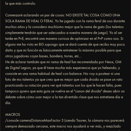
la que más controlo.
Comenzaré aclarando un par de cosas: NO EXISTE TAL COSA COMO UNA
SOLA RAMA DE HEAL O FERAL. Yo he jugado con la rama feral de oso durante
muchos años y la considero muchísimo mejor que la rama de gato (los talentos
simplemente tendrán que ser adecuados a nuestra manera de juego). Yo al ser
tanke en PvE, encontré una manera curiosa de optimizar en el PvP como oso. Si
alguno me ha visto en BG supongo que se dará cuenta de que recibo muy poco
daño y que mi función es básicamente entretener lo máximo posible para que
otros jugadores cojan bases, bandera, torres, etc...
He de aclarar también que mi rama de heal fue recomendada por Neox, GM
de Digital Legion, ya que él tiene mucha más experiencia que yo heleando, y
consiste en una rama habitual de heal con balance. No voy a postear ni una
foto de mis talentos ya que creo que es mejor que cada druida se pase un rato
practicando su rotación para ver qué talentos son los que le hacen falta, pues
tampoco quiero que esta guía se vuelva en el "canon del druida" deseo abrir un
debate sobre cómo usar mejor a la tan divertida clase que nos entretiene día a
día.
MACROS
/console cameraDistanceMaxFactor 3 (siendo Tauren, la cámara nos parecerá
siempre demasiado cercana, este macro nos ayudará a ver más, y mezclado