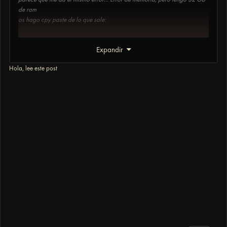
de ram
os hago cpy paste de lo que sale:
World of WarCraft (build 12340)
Expandir
Exe: C:\Users\Neer0\Downloads\[UltimoWoW] Client
esES\UltimoWoW esES\Wow.exe
Hola, lee este post
Time: Feb 23, 2025 9:49:32.457 PM
User: Neer0
Computer: CARABUHITO
------------------------------------------------------------------------------
This application has encountered a critical error:
ERROR #132 (0x85100084) Fatal Exception
Program: C:\Users\Neer0\Downloads\[UltimoWoW] Client
esES\UltimoWoW esES\Wow.exe
Exception: 0xC0000005 (ACCESS_VIOLATION) at 0023:008D2412
The instruction at "0x008D2412" referenced memory at "0x00000000".
The memory could not be "read".
WoWBuild: 12340
Settings:
SET locale "esES"
SET serverAlert "invalid"