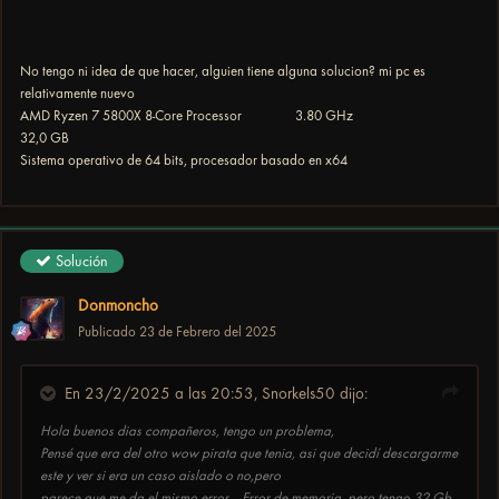
No tengo ni idea de que hacer, alguien tiene alguna solucion? mi pc es
relativamente nuevo
AMD Ryzen 7 5800X 8-Core Processor 3.80 GHz
32,0 GB
Sistema operativo de 64 bits, procesador basado en x64
Solución
Donmoncho
Publicado
23 de Febrero del 2025
En 23/2/2025 a las 20:53,
Snorkels50
dijo:
Hola buenos dias compañeros, tengo un problema,
Pensé que era del otro wow pirata que tenia, asi que decidí descargarme
este y ver si era un caso aislado o no,pero
parece que me da el mismo error... Error de memoria, pero tengo 32 Gb