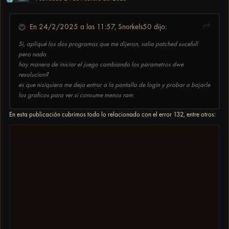
AMD Ryzen 7 5800X 8-Core Processor 3.80 GHz
32,0 GB
En 24/2/2025 a las 11:57,
Snorkels50
dijo:
Sistema operativo de 64 bits, procesador basado en x64
Si, apliqué los dos programas que me dijeron, salia patched sucefull
pero nada
hay manera de iniciar el juego cambiando los parametros dwe
resolucion?
es que nisiquiera me deja entrar a la pantalla de login y probar a bajarle
los graficos para ver si consume menos ram
En esta publicación cubrimos todo lo relacionado con el error 132, entre otros: