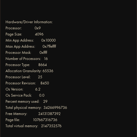
Hardware/Driver Information:
Processor: 0x9
Page Size: 4096
Min App Address: 0x10000
Max App Address: 0x7ffeffff
Processor Mask: 0xffff
Number of Processors: 16
Processor Type: 8664
Allocation Granularity: 65536
Processor Level: 25
Processor Revision: 8450
Os Version: 6.2
Os Service Pack: 0.0
Percent memory used: 29
Total physical memory: 34266996736
Free Memory: 24131387392
Page file: 107667316736
Total virtual memory: 2147352576