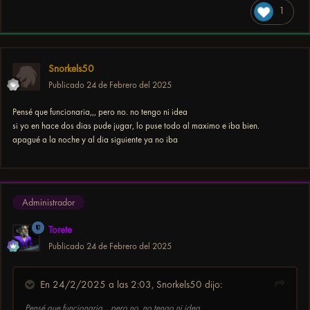
SET realmList "logon.ultimowow.com"
1
SET hwDetect "0"
SET gxRefresh "60"
SET gxMultisampleQuality "0.000000"
SET gxFixLag "0"
Snorkels50
SET videoOptionsVersion "3"
Publicado
24 de Febrero del 2025
SET showToolsUI "1"
----------------------------------------
Pensé que funcionaria,,, pero no. no tengo ni idea
GxInfo
si yo en hace dos dias pude jugar, lo puse todo al maximo e iba bien.
----------------------------------------
apagué a la noche y al dia siguiente ya no iba
GxApi: D3D9
Adapter Count: 1
Adapter 0 (primary):
Driver: nvldumd.dll
Version: 32.0.0015.7247
Administrador
Description: NVIDIA GeForce RTX 3060
DeviceName: \\.\DISPLAY6
Torete
Publicado
24 de Febrero del 2025
En 24/2/2025 a las 2:03,
Snorkels50
dijo:
Hardware/Driver Information:
Pensé que funcionaria,,, pero no. no tengo ni idea