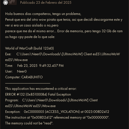
Publicado
23 de Febrero del 2025
Hola buenos dias compañeros, tengo un problema,
Pensé que era del otro wow pirata que tenia, asi que decidí descargarme este y
ver si era un caso aislado o no,pero
parece que me da el mismo error... Error de memoria, pero tengo 32 Gb de ram
os hago cpy paste de lo que sale:
World of WarCraft (build 12340)
Exe: C:\Users\Neer0\Downloads\[UltimoWoW] Client esES\UltimoWoW
esES\Wow.exe
Time: Feb 23, 2025 9:49:32.457 PM
User: Neer0
Computer: CARABUHITO
------------------------------------------------------------------------------
This application has encountered a critical error:
ERROR #132 (0x85100084) Fatal Exception
Program: C:\Users\Neer0\Downloads\[UltimoWoW] Client
esES\UltimoWoW esES\Wow.exe
Exception: 0xC0000005 (ACCESS_VIOLATION) at 0023:008D2412
The instruction at "0x008D2412" referenced memory at "0x00000000".
The memory could not be "read".