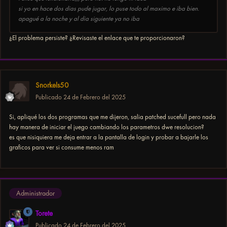
Processor: 0x9
si yo en hace dos dias pude jugar, lo puse todo al maximo e iba bien.
Page Size: 4096
apagué a la noche y al dia siguiente ya no iba
Min App Address: 0x10000
Max App Address: 0x7ffeffff
¿El problema persiste? ¿Revisaste el enlace que te proporcionaron?
Processor Mask: 0xffff
Number of Processors: 16
Processor Type: 8664
Allocation Granularity: 65536
Processor Level: 25
Snorkels50
Processor Revision: 8450
Publicado
24 de Febrero del 2025
Os Version: 6.2
Os Service Pack: 0.0
Si, apliqué los dos programas que me dijeron, salia patched sucefull pero nada
Percent memory used: 29
hay manera de iniciar el juego cambiando los parametros dwe resolucion?
Total physical memory: 34266996736
es que nisiquiera me deja entrar a la pantalla de login y probar a bajarle los
Free Memory: 24131387392
graficos para ver si consume menos ram
Page file: 107667316736
Total virtual memory: 2147352576
Administrador
Torete
No tengo ni idea de que hacer, alguien tiene alguna solucion? mi pc es
relativamente nuevo
Publicado
24 de Febrero del 2025