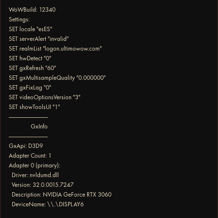
WoWBuild: 12340
Settings:
SET locale "esES"
SET serverAlert "invalid"
SET realmList "logon.ultimowow.com"
SET hwDetect "0"
SET gxRefresh "60"
SET gxMultisampleQuality "0.000000"
SET gxFixLag "0"
SET videoOptionsVersion "3"
SET showToolsUI "1"
----------------------------------------
GxInfo
----------------------------------------
GxApi: D3D9
Adapter Count: 1
Adapter 0 (primary):
Driver: nvldumd.dll
Version: 32.0.0015.7247
Description: NVIDIA GeForce RTX 3060
DeviceName: \\.\DISPLAY6