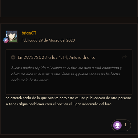
brianGT
Publicado
29 de Marzo del 2023
En 29/3/2023 a las 4:14,
Antuvaldi
dijo:
Buenss noches rápido mi cuenta en el foro me dice q está conectada y
ahira me dice en el wow q está Vanessa q puede ser eso no he hecho
nada malo hasta ahora
no entendi nada de lo que pusiste pero esto es una publicacion de otra persona
si tienes algun problema crea el post en el lugar adecuado del foro
1