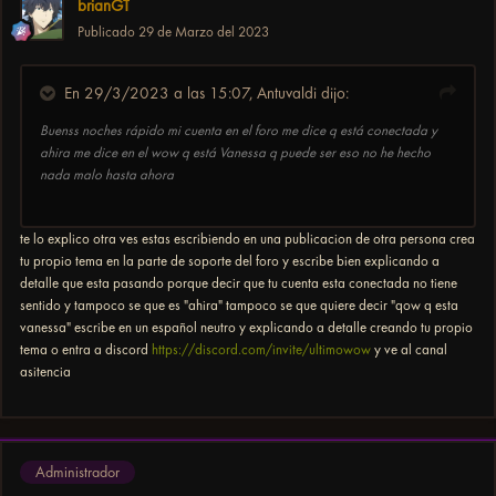
brianGT
Publicado
29 de Marzo del 2023
En 29/3/2023 a las 15:07,
Antuvaldi
dijo:
Buenss noches rápido mi cuenta en el foro me dice q está conectada y
ahira me dice en el wow q está Vanessa q puede ser eso no he hecho
nada malo hasta ahora
te lo explico otra ves estas escribiendo en una publicacion de otra persona crea
tu propio tema en la parte de soporte del foro y escribe bien explicando a
detalle que esta pasando porque decir que tu cuenta esta conectada no tiene
sentido y tampoco se que es "ahira" tampoco se que quiere decir "qow q esta
vanessa" escribe en un español neutro y explicando a detalle creando tu propio
tema o entra a discord
https://discord.com/invite/ultimowow
y ve al canal
asitencia
Administrador